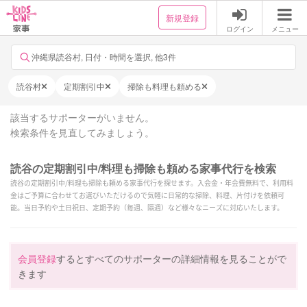
新規登録
ログイン
メニュー
沖縄県読谷村, 日付・時間を選択, 他3件
読谷村
定期割引中
掃除も料理も頼める
該当するサポーターがいません。
検索条件を見直してみましょう。
読谷の定期割引中/料理も掃除も頼める家事代行を検索
読谷の定期割引中/料理も掃除も頼める家事代行を探せます。入会金・年会費無料で、利用料
金はご予算に合わせてお選びいただけるので気軽に日常的な掃除、料理、片付けを依頼可
能。当日予約や土日祝日、定期予約（毎週、隔週）など様々なニーズに対応いたします。
会員登録
するとすべてのサポーターの詳細情報を見ることがで
きます