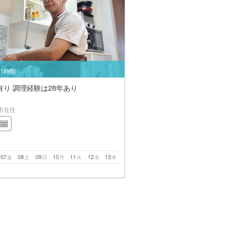
/1時間
り 調理経験は28年あり
市在住
07
08
09
10
11
12
13
金
土
日
月
火
水
木