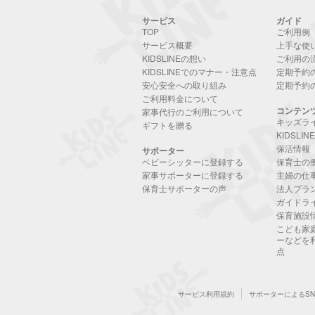
サービス
ガイド
TOP
ご利用例
サービス概要
上手な使
KIDSLINEの想い
ご利用の
KIDSLINEでのマナー・注意点
定期予約
安心安全への取り組み
定期予約
ご利用料金について
コンテン
家事代行のご利用について
キッズラ
ギフトを贈る
KIDSLI
保活情報
サポーター
ベビーシッターに登録する
保育士の
家事サポーターに登録する
主婦の仕
保育士サポーターの声
法人プラ
ガイドラ
保育施設
こども家
ーなどを
点
サービス利用規約
サポーターによるS