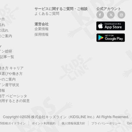
サービスに関するご質問・ご相談
公式アカウント
よくあるご質問
い方
運営会社
流れ
企業情報
の流れ
採用情報
のご案内
ツ
イン総研
NE記事一覧
働き方 キャリア
事選びや働き方
ンのご案内
イン遵守状況
情報
庭庁 ベビーシッタ
利用するときの留意
Copyright ©2026 株式会社キッズライン（KIDSLINE Inc.）All Rights Reserved.
NS投稿ガイドライン
ポイント利用規約
個人情報保護方針
プライバシーポリシー
Co