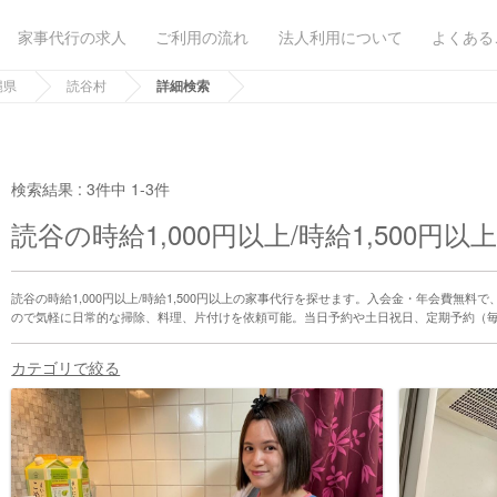
家事代行の求人
ご利用の流れ
法人利用について
よくある
縄県
読谷村
詳細検索
検索結果 :
3件中 1-3件
読谷の時給1,000円以上/時給1,500円
読谷の時給1,000円以上/時給1,500円以上の家事代行を探せます。入会金・年会費無
ので気軽に日常的な掃除、料理、片付けを依頼可能。当日予約や土日祝日、定期予約（
カテゴリで絞る