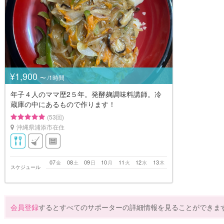
¥1,900
〜 /1時間
年子４人のママ歴2５年。発酵麹調味料講師。冷
蔵庫の中にあるもので作ります！
(53回)
沖縄県浦添市在住
07
08
09
10
11
12
13
金
土
日
月
火
水
木
スケジュール
会員登録
するとすべてのサポーターの詳細情報を見ることができま