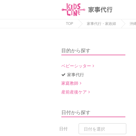
TOP
家事代行・家政婦
沖
目的から探す
ベビーシッター
家事代行
家庭教師
産前産後ケア
日付から探す
日付