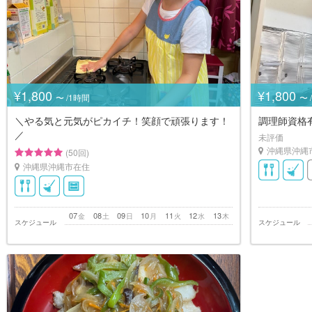
¥1,800
¥1,800
〜 /1時間
〜 
＼やる気と元気がピカイチ！笑顔で頑張ります！
調理師資格有
／
未評価
沖縄県沖縄
(50回)
沖縄県沖縄市在住
07
08
09
10
11
12
13
金
土
日
月
火
水
木
スケジュール
スケジュール