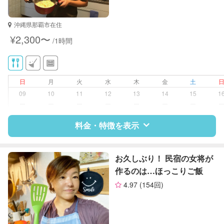
対応可能/特徴
ゴミの分別/ゴミ出し
沖縄県那覇市在住
近隣買い物
¥2,300〜
/1時間
家庭料理
作り置き料理
早朝対応
夜間対応
日
月
火
水
木
金
土
09
10
11
12
13
14
15
1
ー
ー
ー
ー
ー
ー
ー
料金・特徴を表示
特徴
料金
レビュー
お久しぶり！ 民宿の女将が
作るのは…ほっこりご飯
4.97
(154回)
サポートの特徴
資格
なし