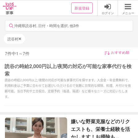
新規登録
ログイン
メニュー
沖縄県読谷村, 日付・時間を選択, 他3件
読谷村
7
件中
1
～
7
件
読谷の時給2,000円以上/夜間の対応が可能な家事代行を検
索
読谷の時給2,000円以上/夜間の対応が可能な家事代行を探せます。入会金・年会費無料で、
利用料金はご予算に合わせてお選びいただけるので気軽に日常的な掃除、料理、片付けを依
頼可能。当日予約や土日祝日、定期予約（毎週、隔週）など様々なニーズに対応いたしま
す。
嫌いな野菜克服などのリク
エストも、栄養士経験を活
かします！お掃除も...