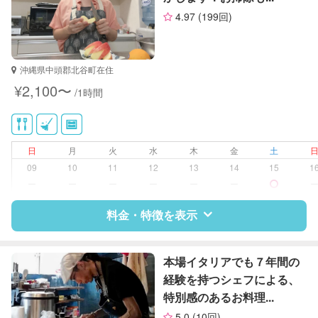
4.97
(199回)
沖縄県中頭郡北谷町在住
¥2,100〜
/1時間
日
月
火
水
木
金
土
09
10
11
12
13
14
15
1
ー
ー
ー
ー
ー
ー
料金・特徴を表示
特徴
料金
レビュー
本場イタリアでも７年間の
経験を持つシェフによる、
特別感のあるお料理...
サポートの特徴
5.0
(10回)