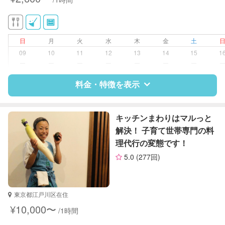
対応可能/特徴
掃除（洗面所、お風呂場、お手洗
い、キッチン、寝室、リビング、子
供部屋）
日
月
火
水
木
金
土
洗濯
09
10
11
12
13
14
15
1
家庭料理
ー
ー
ー
ー
ー
ー
ー
作り置き料理
早朝対応
料金・特徴を表示
夜間対応
片付け/整理整頓
特徴
料金
レビュー
キッチンまわりはマルっと
解決！ 子育て世帯専門の料
理代行の変態です！
サポートの特徴
5.0
(277回)
資格
なし
対応可能/特徴
掃除（洗面所、お風呂場、お手洗
東京都江戸川区在住
い、キッチン、寝室、リビング、子
¥10,000〜
/1時間
供部屋）
洗濯