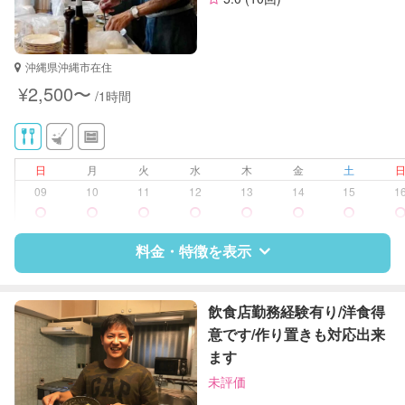
資格
栄養士
対応可能/特徴
掃除（洗面所、お風呂場、お手洗
沖縄県沖縄市在住
い、キッチン、寝室、リビング、子
¥2,500〜
/1時間
供部屋）
洗濯
クリーニングの受け渡し/引き取り
ゴミの分別/ゴミ出し
日
月
火
水
木
金
土
近隣買い物
09
10
11
12
13
14
15
1
家庭料理
作り置き料理
早朝対応
料金・特徴を表示
夜間対応
庭の手入れ/植木の水やり
片付け/整理整頓
特徴
料金
レビュー
飲食店勤務経験有り/洋食得
意です/作り置きも対応出来
ます
サポートの特徴
未評価
資格
なし