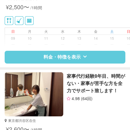
近隣買い物
¥2,500〜
/1時間
家庭料理
作り置き料理
早朝対応
夜間対応
日
月
火
水
木
金
土
09
10
11
12
13
14
15
1
ー
ー
ー
ー
ー
ー
ー
料金・特徴を表示
特徴
料金
レビュー
家事代行経験8年目、時間が
ない・家事が苦手な方を全
力でサポート致します！
サポートの特徴
4.98
(64回)
資格
企業型割引対象(旧内閣府補助対象)
自治体届出済ベビーシッター
整理収納アドバイザー1級
東京都渋谷区在住
クリンネスト1級
¥2,600〜
/1時間