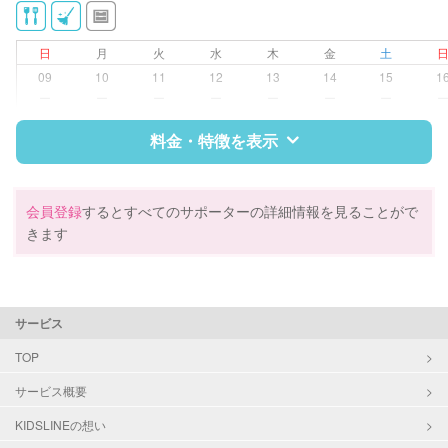
クリーニングの受け渡し/引き取り
ゴミの分別/ゴミ出し
日
月
火
水
木
金
土
近隣買い物
09
10
11
12
13
14
15
1
早朝対応
ー
ー
ー
ー
ー
ー
ー
夜間対応
庭の手入れ/植木の水やり
料金・特徴を表示
片付け/整理整頓
特徴
料金
レビュー
会員登録
するとすべてのサポーターの詳細情報を見ることがで
きます
サポートの特徴
資格
調理師
サービス
対応可能/特徴
掃除（洗面所、お風呂場、お手洗
TOP
い、キッチン、寝室、リビング、子
サービス概要
供部屋）
ゴミの分別/ゴミ出し
KIDSLINEの想い
近隣買い物