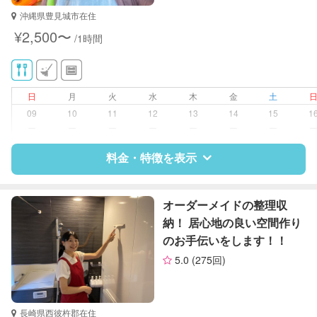
対応可能/特徴
家庭料理
沖縄県豊見城市在住
作り置き料理
¥2,500〜
/1時間
早朝対応
夜間対応
日
月
火
水
木
金
土
09
10
11
12
13
14
15
1
ー
ー
ー
ー
ー
ー
ー
料金・特徴を表示
特徴
料金
レビュー
オーダーメイドの整理収
納！ 居心地の良い空間作り
のお手伝いをします！！
サポートの特徴
5.0
(275回)
資格
調理師
対応可能/特徴
洗濯
長崎県西彼杵郡在住