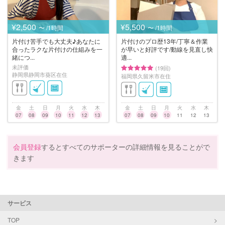
¥2,500
¥5,500
〜 /1時間
〜 /1時間
片付け苦手でも大丈夫♪あなたに
片付けのプロ歴13年/丁寧＆作業
合ったラクな片付けの仕組みを一
が早いと好評です/動線を見直し快
緒につ...
適...
未評価
(19回)
静岡県静岡市葵区在住
福岡県久留米市在住
金
土
日
月
火
水
木
金
土
日
月
火
水
木
07
08
09
10
11
12
13
07
08
09
10
11
12
13
会員登録
するとすべてのサポーターの詳細情報を見ることがで
きます
サービス
TOP