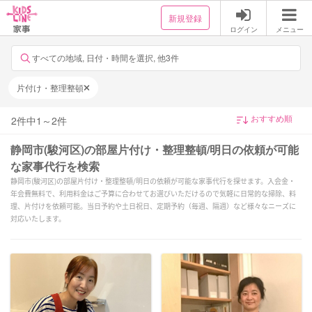
新規登録
ログイン
メニュー
すべての地域, 日付・時間を選択, 他3件
片付け・整理整頓
2
件中
1
～
2
件
静岡市(駿河区)の部屋片付け・整理整頓/明日の依頼が可能
な家事代行を検索
静岡市(駿河区)の部屋片付け・整理整頓/明日の依頼が可能な家事代行を探せます。入会金・
年会費無料で、利用料金はご予算に合わせてお選びいただけるので気軽に日常的な掃除、料
理、片付けを依頼可能。当日予約や土日祝日、定期予約（毎週、隔週）など様々なニーズに
対応いたします。