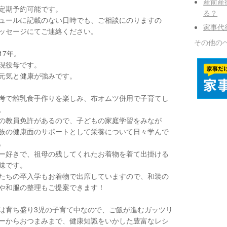
産前産
定期予約可能です。
る？
ュールに記載のない日時でも、ご相談にのりますの
家事代
ッセージにてご連絡ください。
その他の
17年。
現役母です。
元気と健康が強みです。
考で離乳食手作りを楽しみ、布オムツ併用で子育てし
。
の教員免許があるので、子どもの家庭学習をみなが
族の健康面のサポートとして栄養について日々学んで
。
ー好きで、祖母の残してくれたお着物を着て出掛ける
味です。
たちの卒入学もお着物で出席していますので、和装の
や和服の整理もご提案できます！
は育ち盛り3児の子育て中なので、ご飯が進むガッツリ
ーからおつまみまで、健康知識をいかした豊富なレシ