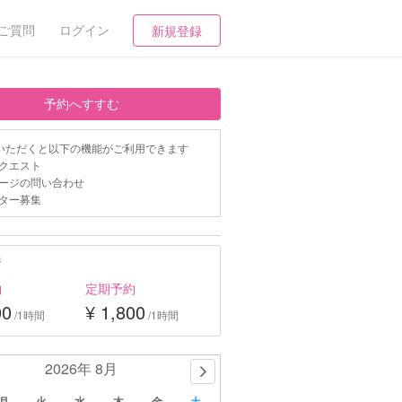
ご質問
ログイン
新規登録
予約へすすむ
いただくと以下の機能がご利用できます
クエスト
ージの問い合わせ
ター募集
行
約
定期予約
00
¥ 1,800
/1時間
/1時間
2026年 8月
月
火
水
木
金
土