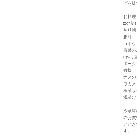
ピを提
お料理
□︎夕食
照り焼
豚汁
ゴボウ
青菜の
□︎作り
ポーク
煮物
ナスの
ワカメ
根菜サ
浅漬け
冷蔵庫
のお買
いとき
す。