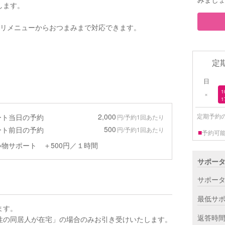
します。
ツリメニューからおつまみまで対応できます。
定
日
1
×
1
2,000
定期予約
ート当日の予約
円/予約1回あたり
500
ート前日の予約
円/予約1回あたり
■
予約可
物サポート ＋500円／１時間
サポー
サポー
最低サ
ます。
返答時
性の同居人が在宅」の場合のみお引き受けいたします。