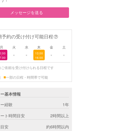
メッセージを送る
期予約の受け付け可能日程
月
火
水
木
金
土
0:00
13:00
×
×
×
×
|
|
7:00
16:00
のご依頼を受け付けられる日程です
■
能
一部の日程・時間帯で可能
ター基本情報
ター経験
1年
ポート時間目安
2時間以上
間目安
約6時間以内