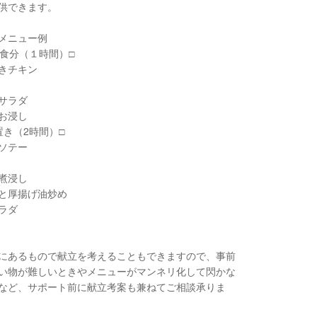
供できます。
メニュー例
1食分（１時間）□︎
きチキン
サラダ
お浸し
置き（2時間）□︎
ソテー
煮浸し
と厚揚げ油炒め
ラダ
にあるもので献立を考えることもできますので、事前
い物が難しいときやメニューがマンネリ化して閃かな
など、サポート前に献立考案も兼ねてご相談承りま