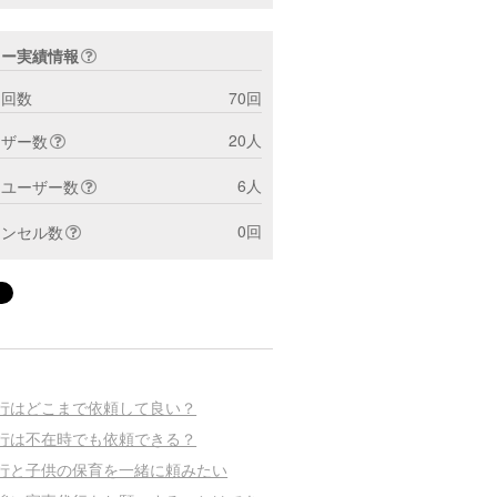
ター実績情報
ト回数
70回
20人
ーザー数
6人
トユーザー数
0回
ャンセル数
行はどこまで依頼して良い？
行は不在時でも依頼できる？
行と子供の保育を一緒に頼みたい