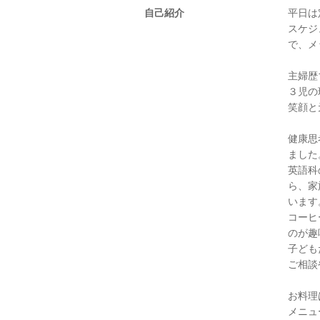
自己紹介
平日は
スケジ
で、メ
主婦歴
３児の
笑顔と
健康思
ました
英語科
ら、家
います
コーヒ
のが趣
子ども
ご相談
お料理
メニュ