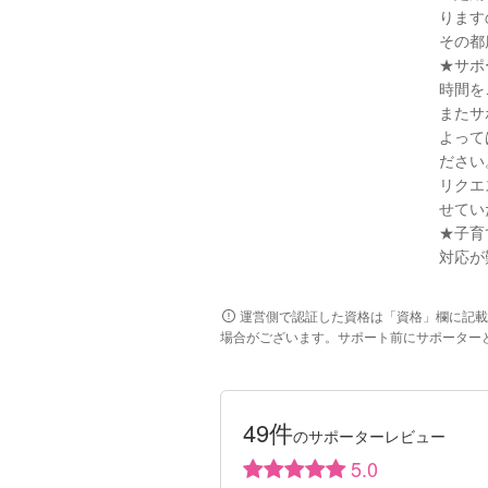
ります
その都
★サポ
時間を
またサ
よって
ださい
リクエ
せてい
★子育
対応が
運営側で認証した資格は「資格」欄に記載
場合がございます。サポート前にサポーター
49件
のサポーターレビュー
5.0