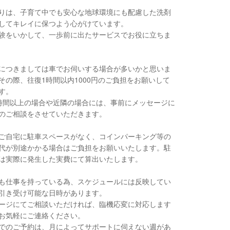
りは、子育て中でも安心な地球環境にも配慮した洗剤
してキレイに保つよう心がけています。
験をいかして、一歩前に出たサービスでお役に立ちま
につきましては車でお伺いする場合が多いかと思いま
その際、往復1時間以内1000円のご負担をお願いして
す。
時間以上の場合や近隣の場合には、事前にメッセージに
のご相談をさせていただきます。
ご自宅に駐車スペースがなく、コインパーキング等の
代が別途かかる場合はご負担をお願いいたします。駐
は実際に発生した実費にて算出いたします。
も仕事を持っている為、スケジュールには反映してい
引き受け可能な日時があります。
ージにてご相談いただければ、臨機応変に対応します
お気軽にご連絡ください。
でのご予約は、月によってサポートに伺えない週があ