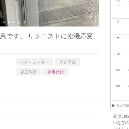
26
2
意です。 リクエストに臨機応変
9
16
ベビーシッター
産前産後
23
家庭教師
家事代行
30
■
予約可
希望日
いなど
みまし