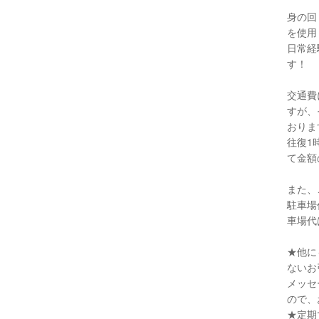
身の回
を使用
日常経
す！
交通費
すが、
おりま
往復1
て金額
また、
駐車場
車場代
★他に
ないお
メッセ
ので、
★定期