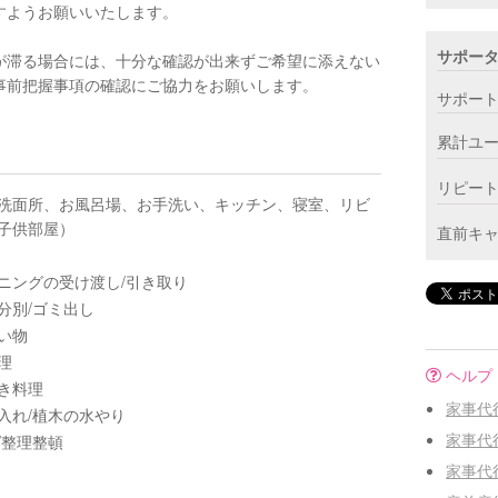
すようお願いいたします。
サポー
が滞る場合には、十分な確認が出来ずご希望に添えない
事前把握事項の確認にご協力をお願いします。
サポー
累計ユ
リピー
洗面所、お風呂場、お手洗い、キッチン、寝室、リビ
子供部屋）
直前キ
ニングの受け渡し/引き取り
分別/ゴミ出し
い物
理
ヘルプ
き料理
家事代
入れ/植木の水やり
家事代
/整理整頓
家事代