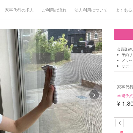
家事代行の求人
ご利用の流れ
法人利用について
よくある
会員登録
予約リ
メッセ
サポー
家事代
単発予
¥ 1,8
日