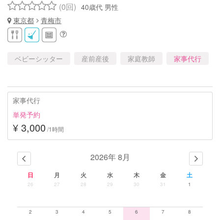
(0回)
40歳代 男性
東京都
青梅市
ベビーシッター
産前産後
家庭教師
家事代行
家事代行
単発予約
¥ 3,000
/1時間
2026年 8月
日
月
火
水
木
金
土
26
27
28
29
30
31
1
2
3
4
5
6
7
8