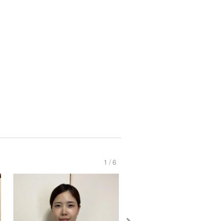
1
/
6