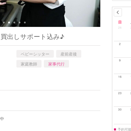
日
26
品 買出しサポート込み♪
2
ベビーシッター
産前産後
9
家庭教師
家事代行
16
23
30
応中
■
予約可