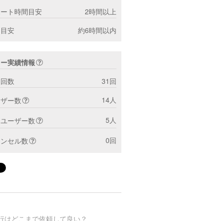
ポート時間目安
2時間以上
間目安
約6時間以内
ター実績情報
ト回数
31回
14人
ーザー数
5人
トユーザー数
0回
ャンセル数
行はどこまで依頼して良い？