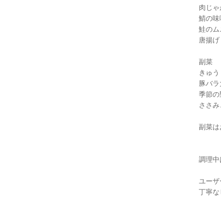
肉じゃ
鯖の味
鮭のム
唐揚げ
副菜
きゅう
豚バラ
季節の
ささみ
副菜は
調理中
ユーザ
丁寧な