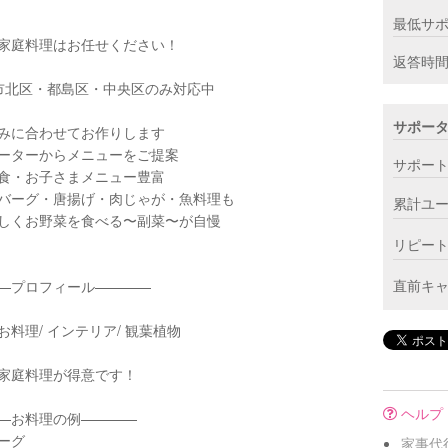
最低サ
家庭料理はお任せください！
返答時
市北区・都島区・中央区のみ対応中
サポー
みに合わせてお作りします
ーターからメニューをご提案
サポー
食・お子さまメニュー豊富
バーグ・唐揚げ・肉じゃが・魚料理も
累計ユ
しくお野菜を食べる〜副菜〜が自慢
リピー
直前キ
—プロフィール————
お料理/ インテリア/ 観葉植物
家庭料理が得意です！
ヘルプ
—お料理の例————
ーグ
家事代