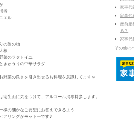
が
家事代
噌煮
家事代
ニエル
産前産
る？
家事代
りの酢の物
その他の
大根
野菜のラタトイユ
ときゅうりの中華サラダ
お野菜の良さを引き出せるお料理を意識してます☺️
は衛生面に気をつけて、アルコール消毒持参します。
ー様の細かなご要望にお答えできるよう
ヒアリングがモットーです♪