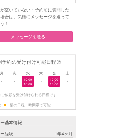
時が空いていない・予約前に質問した
の場合は、気軽にメッセージを送って
ょう！
メッセージを送る
期予約の受け付け可能日程
月
火
水
木
金
土
10:00
10:00
×
×
×
×
|
|
16:00
16:00
のご依頼を受け付けられる日程です
■
能
一部の日程・時間帯で可能
ター基本情報
ター経験
1年4ヶ月