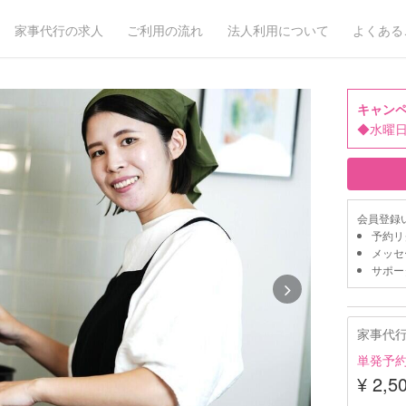
家事代行の求人
ご利用の流れ
法人利用について
よくある
キャン
◆水曜
会員登録
予約リ
メッセ
サポー
家事代
単発予
¥ 2,5