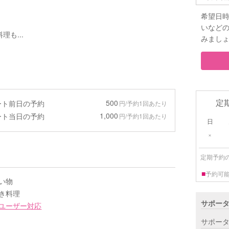
希望日
いなど
も...
みまし
定
500
ート前日の予約
円/予約1回あたり
1,000
ート当日の予約
円/予約1回あたり
日
×
定期予約
■
予約可
い物
き料理
サポー
ユーザー対応
サポー