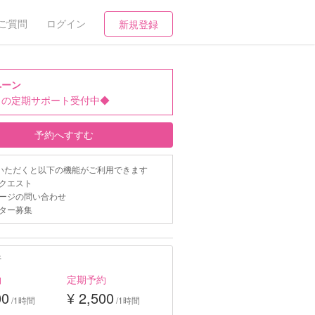
ご質問
ログイン
新規登録
ペーン
日の定期サポート受付中◆
予約へすすむ
いただくと以下の機能がご利用できます
クエスト
ージの問い合わせ
ター募集
行
約
定期予約
00
¥ 2,500
/1時間
/1時間