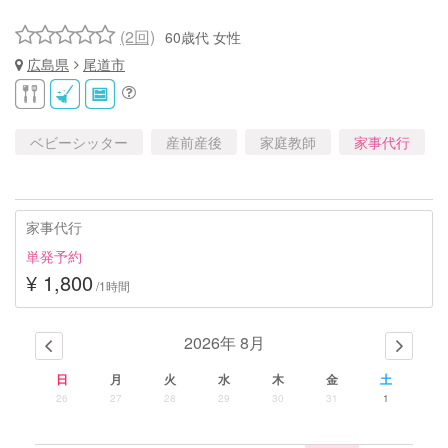
(2回)
60歳代 女性
広島県
尾道市
ベビーシッター
産前産後
家庭教師
家事代行
家事代行
単発予約
¥ 1,800
/1時間
2026年 8月
日
月
火
水
木
金
土
26
27
28
29
30
31
1