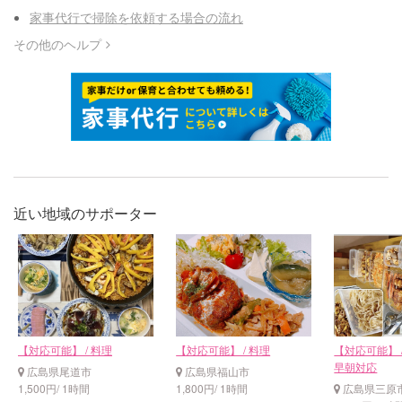
家事代行で掃除を依頼する場合の流れ
その他のヘルプ
近い地域のサポーター
【対応可能】 / 料理
【対応可能】 / 料理
【対応可能】 / 
早朝対応
広島県尾道市
広島県福山市
1,500円/ 1時間
1,800円/ 1時間
広島県三原