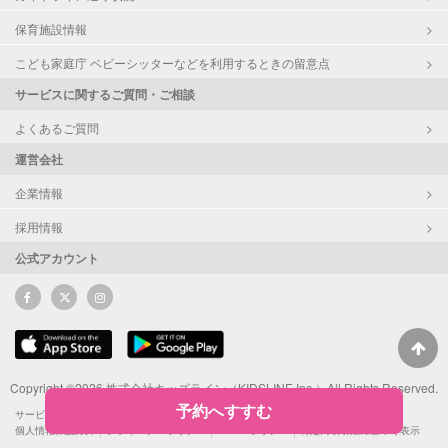
保育施設情報
こども家庭庁 ベビーシッターなどを利用するときの留意点
サービスに関するご質問・ご相談
よくあるご質問
運営会社
企業情報
採用情報
公式アカウント
Copyright ©2026 株式会社キッズライン（KIDSLINE Inc.）All Rights Reserved.
予約へすすむ
サービス利用規約
サポーターによるSNS投稿ガイドライン
ポイント利用規約
個人情報保護方針
プライバシーポリシー
Cookieポリシー
特定商取引法に基づく表示