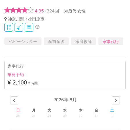
4.95
(324回)
60歳代 女性
神奈川県
小田原市
ベビーシッター
産前産後
家庭教師
家事代行
家事代行
単発予約
¥ 2,100
/1時間
2026年 8月
日
月
火
水
木
金
土
26
27
28
29
30
31
1