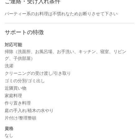
ご連絡・受け入れ条件
パーティー系のお料理は不慣れなためお断りさせて下さい
サポートの特徴
対応可能
掃除（洗面所、お風呂場、お手洗い、キッチン、寝室、リビン
グ、子供部屋）
洗濯
クリーニングの受け渡し/引き取り
ゴミの分別/ゴミ出し
近隣買い物
家庭料理
作り置き料理
庭の手入れ/植木の水やり
片付け/整理整頓
資格
なし