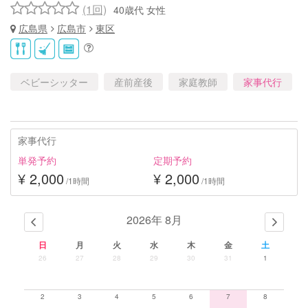
(1回)
40歳代 女性
広島県
広島市
東区
ベビーシッター
産前産後
家庭教師
家事代行
家事代行
単発予約
定期予約
¥ 2,000
¥ 2,000
/1時間
/1時間
2026年 8月
日
月
火
水
木
金
土
26
27
28
29
30
31
1
2
3
4
5
6
7
8