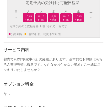
定期予約の受け付け可能日程
日
月
火
水
木
金
土
10:15
10:15
10:30
10:15
10:15
×
×
|
|
|
|
|
14:30
14:30
12:30
14:30
14:30
定期予約のご依頼を受け付けられる日程です
■
■
予約可能
一部の日程・時間帯で可能
サービス内容
都内でも2年弱家事代行の経験があります。基本的なお掃除はもち
ろん整理整頓も得意です。なかなか片付かない場所もご一緒にス
ッキリいたしませんか？
オプション料金
なし