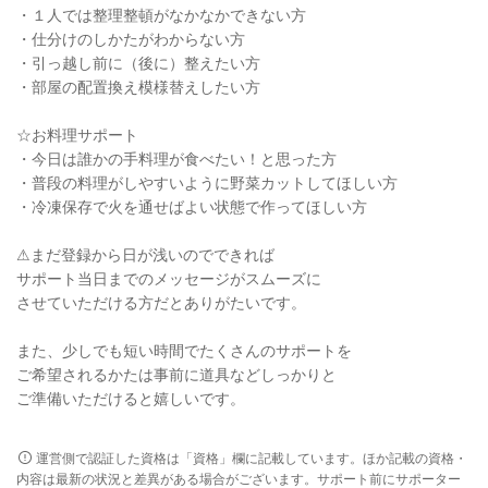
・１人では整理整頓がなかなかできない方
・仕分けのしかたがわからない方
・引っ越し前に（後に）整えたい方
・部屋の配置換え模様替えしたい方
☆お料理サポート
・今日は誰かの手料理が食べたい！と思った方
・普段の料理がしやすいように野菜カットしてほしい方
・冷凍保存で火を通せばよい状態で作ってほしい方
⚠まだ登録から日が浅いのでできれば
サポート当日までのメッセージがスムーズに
させていただける方だとありがたいです。
また、少しでも短い時間でたくさんのサポートを
ご希望されるかたは事前に道具などしっかりと
ご準備いただけると嬉しいです。
運営側で認証した資格は「資格」欄に記載しています。ほか記載の資格・
内容は最新の状況と差異がある場合がございます。サポート前にサポーター