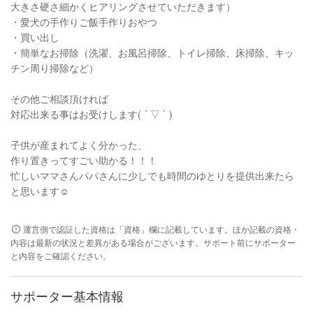
大きさ硬さ細かくヒアリングさせていただきます）
・愛犬の手作りご飯手作りおやつ
・買い出し
・簡単なお掃除（洗濯、お風呂掃除、トイレ掃除、床掃除、キッ
チン周り掃除など）
その他ご相談頂ければ
対応出来る事はお受けします( ´ ▽ ` )
子供が産まれてよく分かった、
作り置きってすごい助かる！！！
忙しいママさんパパさんに少しでも時間のゆとりを提供出来たら
と思います☺︎
運営側で認証した資格は「資格」欄に記載しています。ほか記載の資格・
内容は最新の状況と差異がある場合がございます。サポート前にサポーター
と内容をご確認ください。
サポーター基本情報