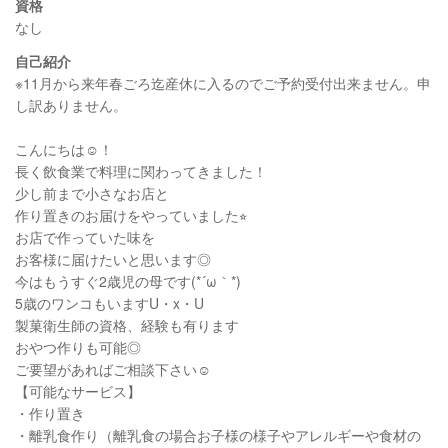
資格
なし
自己紹介
※11月から来年春ごろ迄産休に入るのでご予約受付出来ません。申
し訳ありません。
こんにちは☺︎！
長く飲食業で料理に関わってきました！
少し前まで小さなお店と
作り置きのお届けをやっていました⭐︎
お店で作っていた味を
お客様に届けたいと思います◎
今はもうすぐ2歳児の母です(*´ω｀*)
5歳のワンコもいますU・x・U
製菓衛生師の資格、経験も有ります
おやつ作りも可能◎
ご要望があればご相談下さい☺︎
【可能なサービス】
・作り置き
・離乳食作り（離乳食の場合お子様の様子やアレルギーや食材の