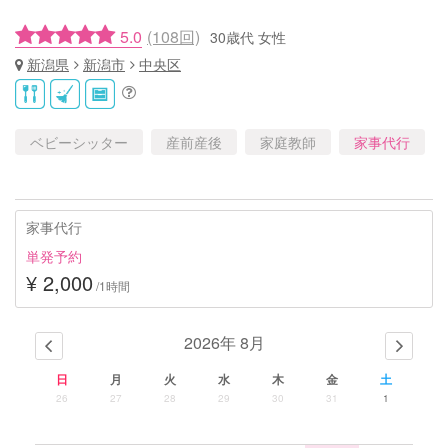
5.0
(108回)
30歳代 女性
新潟県
新潟市
中央区
ベビーシッター
産前産後
家庭教師
家事代行
家事代行
単発予約
¥ 2,000
/1時間
2026年 8月
日
月
火
水
木
金
土
26
27
28
29
30
31
1