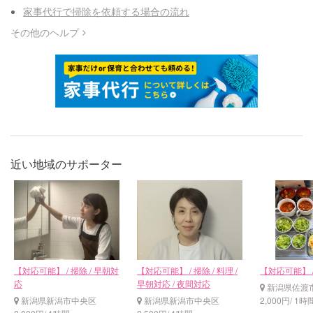
家事代行で掃除を依頼する場合の流れ
その他のヘルプ
近い地域のサポーター
【対応可能】 / 掃除 / 早朝対
【対応可能】 / 掃除 / 料理 /
【対応可能】 
応
早朝対応 / 夜間対応
新潟県佐渡
新潟県新潟市中央区
新潟県新潟市中央区
2,000円/ 1時