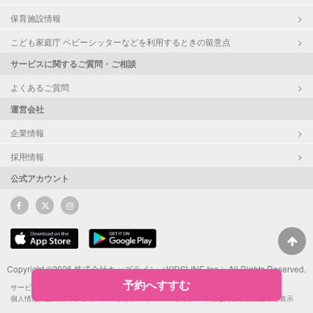
保育施設情報
こども家庭庁 ベビーシッターなどを利用するときの留意点
サービスに関するご質問・ご相談
よくあるご質問
運営会社
企業情報
採用情報
公式アカウント
Copyright ©2026 株式会社キッズライン（KIDSLINE Inc.）All Rights Reserved.
予約へすすむ
サービス利用規約
サポーターによるSNS投稿ガイドライン
ポイント利用規約
個人情報保護方針
プライバシーポリシー
Cookieポリシー
特定商取引法に基づく表示