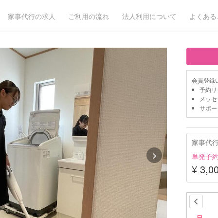
家事代行の求人
ご利用の流れ
法人利用について
よくある
会員登録
予約リ
メッセ
サポー
家事代
単発予
¥ 3,0
日