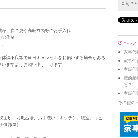
直前キ
洗浄、貴金属や高級衣類等のお手入れ
での作業
ヘルプ
す。
家事代
な体調不良等で当日キャンセルをお願いする場合がある
家事代
さいますようお願い申し上げます。
家事代
産前産
る？
家事代
その他の
洗面所、お風呂場、お手洗い、キッチン、寝室、リビ
子供部屋）