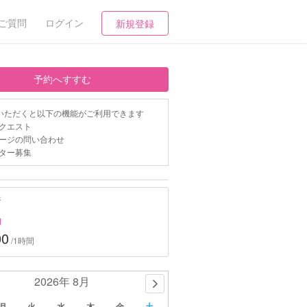
ご質問
ログイン
新規登録
予約へすすむ
いただくと以下の機能がご利用できます
クエスト
ージの問い合わせ
ター募集
行
約
00
/1時間
2026年 8月
月
火
水
木
金
土