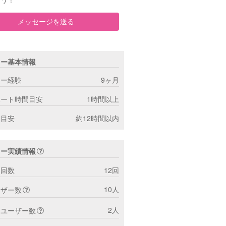
メッセージを送る
ター基本情報
ター経験
9ヶ月
ポート時間目安
1時間以上
間目安
約12時間以内
ター実績情報
ト回数
12回
10人
ーザー数
2人
トユーザー数