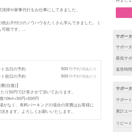
室清掃や家事代行をお仕事にしてきました。
の他お片付けのノウハウをたくさん学んできました。ミ
能です。...
サポー
サポー
最低サ
500
ート当日の予約
円/予約1回あたり
返答時
500
ート前日の予約
円/予約1回あたり
費(往復)】
サポー
当たり50円で計算させて頂いております。
復10km×50円=500円
サポー
車場がなく、有料パーキングの場合の実費はお客様に
累計ユ
担頂きます。よろしくお願いいたします。
リピー