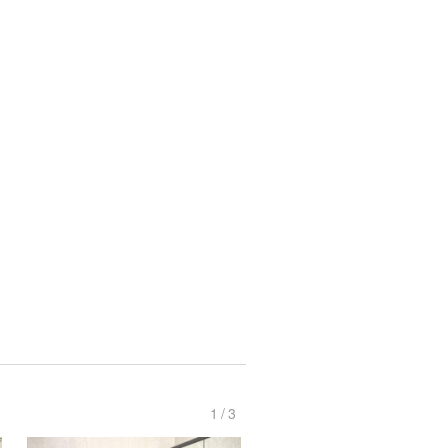
1
/
3