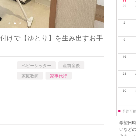
26
2
お片付けで【ゆとり】を生み出すお手
9
16
ベビーシッター
産前産後
23
家庭教師
家事代行
30
■
予約可
希望日
いなど
みまし