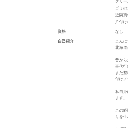
クリー
ゴミの
近隣買
片付け
資格
なし
自己紹介
こんに
北海道
昔から
事代行
また整
付けノ
私自身
ます。
この経
りを生