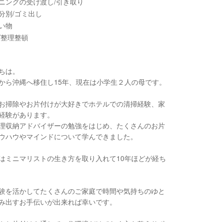
ニングの受け渡し/引き取り
分別/ゴミ出し
い物
/整理整頓
ちは。
から沖縄へ移住し15年、現在は小学生２人の母です。
お掃除やお片付けが大好きでホテルでの清掃経験、家
経験があります。
理収納アドバイザーの勉強をはじめ、たくさんのお片
ウハウやマインドについて学んできました。
はミニマリストの生き方を取り入れて10年ほどが経ち
験を活かしてたくさんのご家庭で時間や気持ちのゆと
み出すお手伝いが出来れば幸いです。