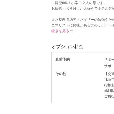
主婦歴9年！小学生２人の母です。
お掃除・お片付けが大好きでホテル客
また整理収納アドバイザーの勉強やそ
ニマリストに興味がある方のサポートも可
続きを見る
オプション料金
直前予約
サポ
サポ
その他
【交通
1km
(例)往
※駐
ご負