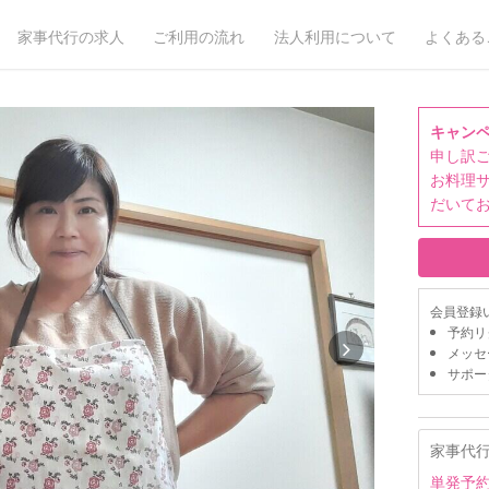
家事代行の求人
ご利用の流れ
法人利用について
よくある
キャン
申し訳
お料理
だいて
会員登録
予約リ
メッセ
サポー
家事代
単発予