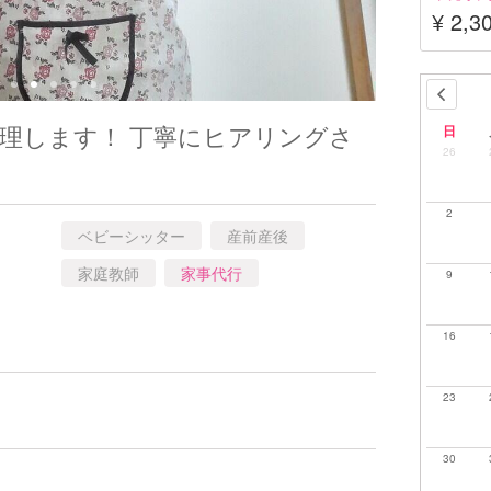
¥ 2,3
理します！ 丁寧にヒアリングさ
日
26
2
ベビーシッター
産前産後
家庭教師
家事代行
9
16
23
30