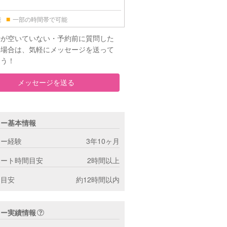
■
能
一部の時間帯で可能
時が空いていない・予約前に質問した
の場合は、気軽にメッセージを送って
ょう！
メッセージを送る
ター基本情報
ター経験
3年10ヶ月
ポート時間目安
2時間以上
間目安
約12時間以内
ター実績情報