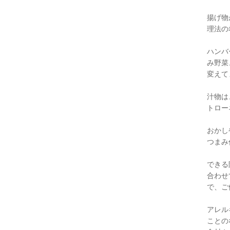
揚げ物
理法の
ハンバ
み野菜
変えて
汁物は
トロー
おかし
つまみ
できる
合わせ
で、ご
アレル
ことの