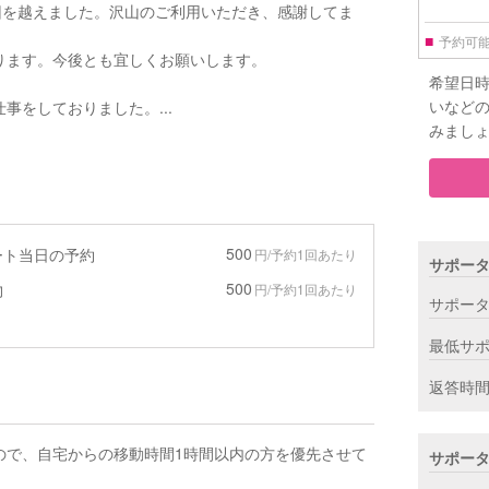
回を越えました。沢山のご利用いただき、感謝してま
■
予約可
ります。今後とも宜しくお願いします。
希望日
いなど
事をしておりました。...
みまし
500
ート当日の予約
円/予約1回あたり
サポー
500
物
円/予約1回あたり
サポー
最低サ
返答時
ので、自宅からの移動時間1時間以内の方を優先させて
サポー