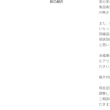
自己紹介
安心安
食品衛
の怖さ
また、
いらっ
回確認
現状回
と思い
冷蔵庫
ヒアリ
ださい
後片付
現在定
調整し
ご相談
だきま