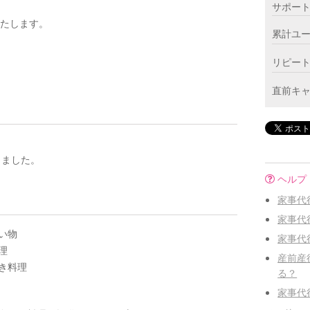
サポー
いたします。
累計ユ
リピー
直前キ
しました。
ヘルプ
家事代
家事代
い物
家事代
理
産前産
き料理
る？
家事代