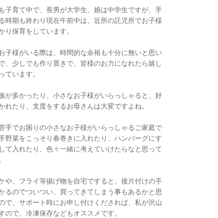
も子育て中で、長男が大学生、娘は中学生ですが、手
る時期も終わり現在午前中は、近所の託児所でお子様
預かり保育をしています。
お子様がいる際は、時間的な余裕も十分に無いと思い
で、少しでも作り置きで、皆様のお力になれたら嬉し
っています。
族が多かったり、小さなお子様がいらっしゃると、好
かれたり、支度をするお母さんは大変ですよね。
苦手でお困りの小さなお子様がいらっしゃるご家庭で
手野菜をこっそり春巻きに入れたり、ハンバーグにす
して入れたり、色々一緒に考えていけたらなと思って
。
ケや、フライ等揚げ物を自宅ですると、後片付けの手
かるのでついつい、買ってきてしまう事もあるかと思
ので、サポート時にお申し付けくだされば、私が沢山
すので、冷凍保存などもオススメです。