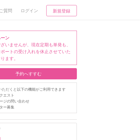
ご質問
ログイン
新規登録
ペーン
ございませんが、現在定期も単発も、
サポートの受け入れを休止させていた
おります。
予約へすすむ
いただくと以下の機能がご利用できます
クエスト
ージの問い合わせ
ター募集
行
約