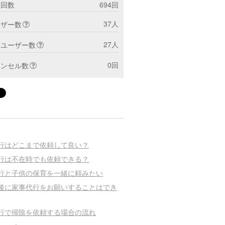
ト回数
694回
37人
ーザー数
27人
トユーザー数
0回
ャンセル数
行はどこまで依頼して良い？
行は不在時でも依頼できる？
行と子供の保育を一緒に頼みたい
後に家事代行をお願いすることはでき
行で掃除を依頼する場合の流れ