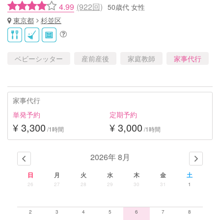
4.99
(922回)
50歳代 女性
東京都
杉並区
ベビーシッター
産前産後
家庭教師
家事代行
家事代行
単発予約
定期予約
¥ 3,300
¥ 3,000
/1時間
/1時間
2026年 8月
日
月
火
水
木
金
土
26
27
28
29
30
31
1
2
3
4
5
6
7
8