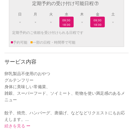
定期予約の受け付け可能日程
日
月
火
水
木
金
土
09:00
09:00
×
×
×
×
×
|
|
18:00
18:00
定期予約のご依頼を受け付けられる日程です
■
■
予約可能
一部の日程・時間帯で可能
サービス内容
卵乳製品不使用のおやつ
グルテンフリー
身体に美味しい常備菜、
雑穀、スーパーフード、ソイミート、乾物を使い満足感のあるメ
ニュー
餃子、焼売、ハンバーグ、唐揚げ、などなどリクエストにもお応
えします。...
続きを見る