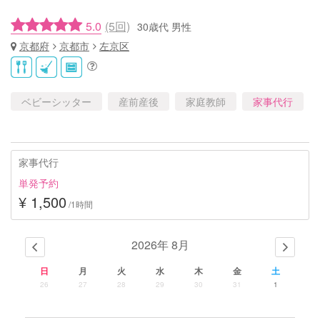
5.0
(5回)
30歳代 男性
京都府
京都市
左京区
ベビーシッター
産前産後
家庭教師
家事代行
家事代行
単発予約
¥ 1,500
/1時間
2026年 8月
日
月
火
水
木
金
土
26
27
28
29
30
31
1