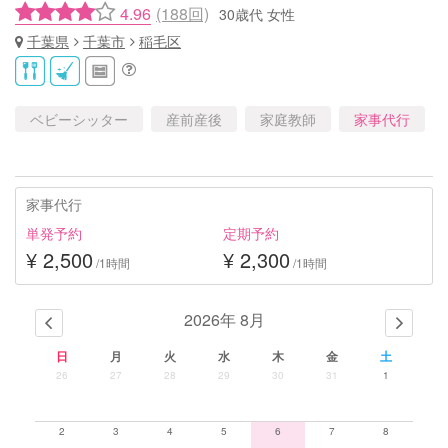
4.96
(188回)
30歳代 女性
千葉県
千葉市
稲毛区
ベビーシッター
産前産後
家庭教師
家事代行
家事代行
単発予約
定期予約
¥ 2,500
¥ 2,300
/1時間
/1時間
2026年 8月
日
月
火
水
木
金
土
26
27
28
29
30
31
1
2
3
4
5
6
7
8