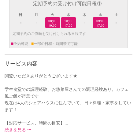
定期予約の受け付け可能日程
日
月
火
水
木
金
土
08:00
10:00
09:00
×
×
×
×
|
|
|
19:00
17:00
17:00
定期予約のご依頼を受け付けられる日程です
■
■
予約可能
一部の日程・時間帯で可能
サービス内容
閲覧いただきありがとうございます★
学生食堂での調理経験、お惣菜屋さんでの調理経験あり。カフェ
風ご飯が得意です！
現在は4人のシェアハウスに住んでいて、日々料理・家事をしてい
ます！
【対応サービス、時間の目安】...
続きを見る