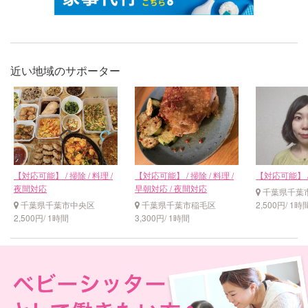
近い地域のサポーター
【対応可能】 / 掃除 / 料理 /
【対応可能】 / 掃除 / 料理 /
【対応可能】 
夜間対応
早朝対応 / 夜間対応
千葉県千葉
千葉県千葉市中央区
千葉県千葉市稲毛区
2,500円/ 1時
2,500円/ 1時間
3,300円/ 1時間