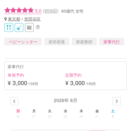
5.0
(959回)
60歳代 女性
東京都
世田谷区
ベビーシッター
産前産後
家庭教師
家事代行
家事代行
単発予約
定期予約
¥ 3,000
¥ 3,000
/1時間
/1時間
2026年 8月
日
月
火
水
木
金
土
26
27
28
29
30
31
1