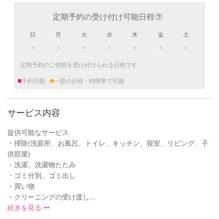
定期予約の受け付け可能日程
日
月
火
水
木
金
土
×
×
×
×
×
×
×
定期予約のご依頼を受け付けられる日程です
■
■
予約可能
一部の日程・時間帯で可能
サービス内容
提供可能なサービス
・掃除(洗面所、お風呂、トイレ、キッチン、寝室、リビング、子
供部屋)
・洗濯、洗濯物たたみ
・ゴミ分別、ゴミ出し
・買い物
・クリーニングの受け渡し...
続きを見る