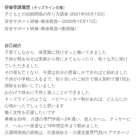
研修受講履歴
（キッズライン主催）
子どもとの信頼関係の作り方講座 (2021年03月13日)
安全サポート研修~救命救急~ (2020年12月11日)
安全サポート研修~救命救急~(動画版)
自己紹介
子育てしながら、保育園に預けずっと働いてきました
子供が熱を出せば実家から母にきてもらったり、色々な方に助け
ていただきました
その母も亡くなり、今度は自分が恩返しができればと始めました
子供が小学校に入るまで、知り合いのご紹介で個人契約で週1回お
掃除をお願いしていました
おかげで休みに子供と遊ぶことができました
キッズラインのような、ベビーシッター制があれば、どんなにか
心強かったでしょうと思います
働く女性を応援したいです
事務を20年、介護の専門学校へ2年通い、老人ホーム、ディサービ
ス、ヘルパー派遣など18年間定年まで勤めました
介護関係他の資格は、介護福祉士・介護支援専門員(ケアマネージ