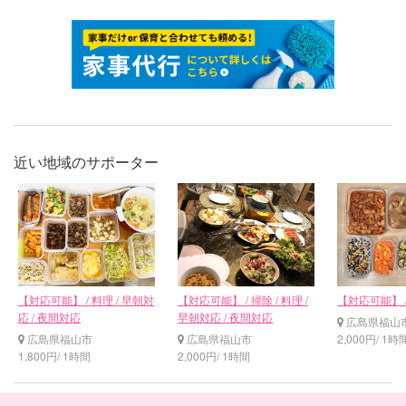
近い地域のサポーター
【対応可能】 / 料理 / 早朝対
【対応可能】 / 掃除 / 料理 /
【対応可能】 /
応 / 夜間対応
早朝対応 / 夜間対応
広島県福山
広島県福山市
広島県福山市
2,000円/ 1時
1,800円/ 1時間
2,000円/ 1時間