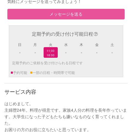
気軽にメッセージを送ってみましょう！
メッセージを送る
定期予約の受け付け可能日程
日
月
火
水
木
金
土
11:00
×
×
×
×
×
×
|
18:00
定期予約のご依頼を受け付けられる日程です
■
■
予約可能
一部の日程・時間帯で可能
サービス内容
はじめまして。
主婦歴24年。料理が得意です。家族4人分の料理を長年作っていま
す。大学生になった子どもたちも嫌いなものなく育ってくれまし
た。
お困りの方のお役に立ちたいと思っています。