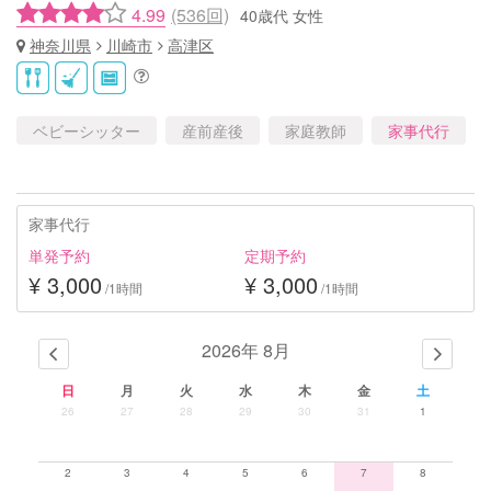
4.99
(536回)
40歳代 女性
神奈川県
川崎市
高津区
ベビーシッター
産前産後
家庭教師
家事代行
家事代行
単発予約
定期予約
¥ 3,000
¥ 3,000
/1時間
/1時間
2026年 8月
日
月
火
水
木
金
土
26
27
28
29
30
31
1
2
3
4
5
6
7
8