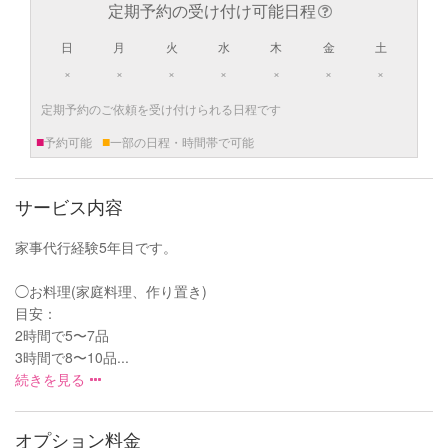
定期予約の受け付け可能日程
日
月
火
水
木
金
土
×
×
×
×
×
×
×
定期予約のご依頼を受け付けられる日程です
■
■
予約可能
一部の日程・時間帯で可能
サービス内容
家事代行経験5年目です。
◯お料理(家庭料理、作り置き)
目安：
2時間で5〜7品
3時間で8〜10品...
続きを見る
オプション料金