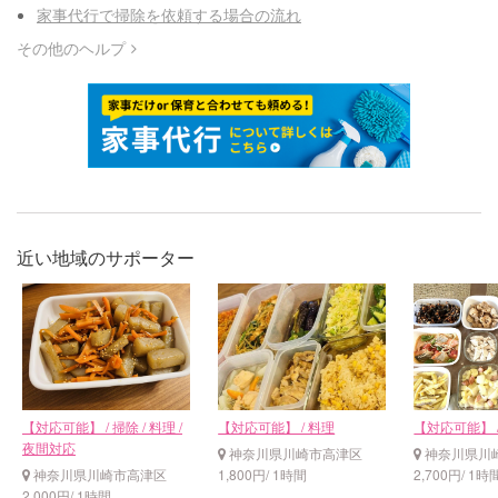
家事代行で掃除を依頼する場合の流れ
その他のヘルプ
近い地域のサポーター
【対応可能】 / 掃除 / 料理 /
【対応可能】 / 料理
【対応可能】 /
夜間対応
神奈川県川崎市高津区
神奈川県川
神奈川県川崎市高津区
1,800円/ 1時間
2,700円/ 1時
2,000円/ 1時間