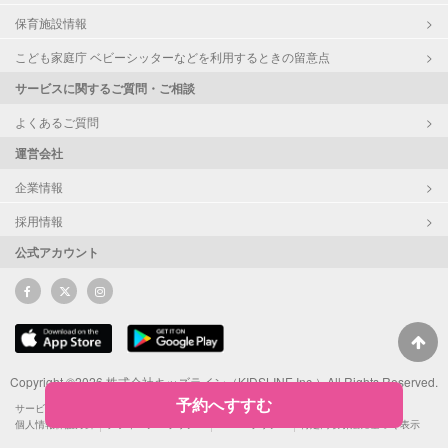
保育施設情報
こども家庭庁 ベビーシッターなどを利用するときの留意点
サービスに関するご質問・ご相談
よくあるご質問
運営会社
企業情報
採用情報
公式アカウント
Copyright ©2026 株式会社キッズライン（KIDSLINE Inc.）All Rights Reserved.
予約へすすむ
サービス利用規約
サポーターによるSNS投稿ガイドライン
ポイント利用規約
個人情報保護方針
プライバシーポリシー
Cookieポリシー
特定商取引法に基づく表示