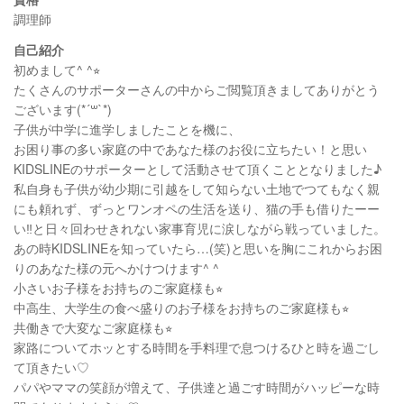
調理師
自己紹介
初めまして^ ^⭐︎
たくさんのサポーターさんの中からご閲覧頂きましてありがとう
ございます(*´꒳`*)
子供が中学に進学しましたことを機に、
お困り事の多い家庭の中であなた様のお役に立ちたい！と思い
KIDSLINEのサポーターとして活動させて頂くこととなりました♪
私自身も子供が幼少期に引越をして知らない土地でつてもなく親
にも頼れず、ずっとワンオペの生活を送り、猫の手も借りたーー
い‼︎と日々回わせきれない家事育児に涙しながら戦っていました。
あの時KIDSLINEを知っていたら…(笑)と思いを胸にこれからお困
りのあなた様の元へかけつけます^ ^
小さいお子様をお持ちのご家庭様も⭐︎
中高生、大学生の食べ盛りのお子様をお持ちのご家庭様も⭐︎
共働きで大変なご家庭様も⭐︎
家路についてホッとする時間を手料理で息つけるひと時を過ごし
て頂きたい♡
パパやママの笑顔が増えて、子供達と過ごす時間がハッピーな時