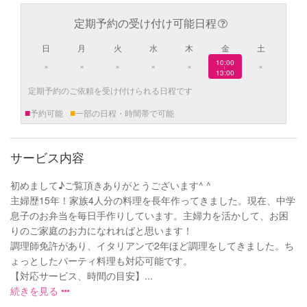
定期予約の受け付け可能日程
日
月
火
水
木
金
土
10:00
×
×
×
×
×
×
|
13:00
定期予約のご依頼を受け付けられる日程です
■
■
予約可能
一部の日程・時間帯で可能
サービス内容
初めまして♪ご覧頂きありがとうございます^ ^
主婦歴15年！家族4人分の料理を長年作ってきました。現在、中学
息子のお弁当を毎日手作りしています。主婦力を活かして、お困
りのご家庭のお力になれればと思います！
調理師免許があり、イタリアンで2年ほど調理をしてきました。ち
ょっとしたパーティ料理も対応可能です。
【対応サービス、時間の目安】...
続きを見る