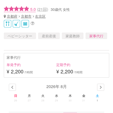
5.0
(21回)
30歳代 女性
京都府
京都市
右京区
ベビーシッター
産前産後
家庭教師
家事代行
家事代行
単発予約
定期予約
¥ 2,200
¥ 2,200
/1時間
/1時間
2026年 8月
日
月
火
水
木
金
土
26
27
28
29
30
31
1