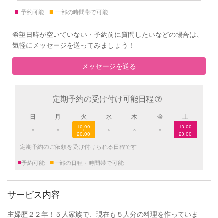
■
■
予約可能
一部の時間帯で可能
希望日時が空いていない・予約前に質問したいなどの場合は、
気軽にメッセージを送ってみましょう！
メッセージを送る
定期予約の受け付け可能日程
日
月
火
水
木
金
土
10:00
13:00
×
×
×
×
×
|
|
20:00
20:00
定期予約のご依頼を受け付けられる日程です
■
■
予約可能
一部の日程・時間帯で可能
サービス内容
主婦歴２２年！５人家族で、現在も５人分の料理を作っていま