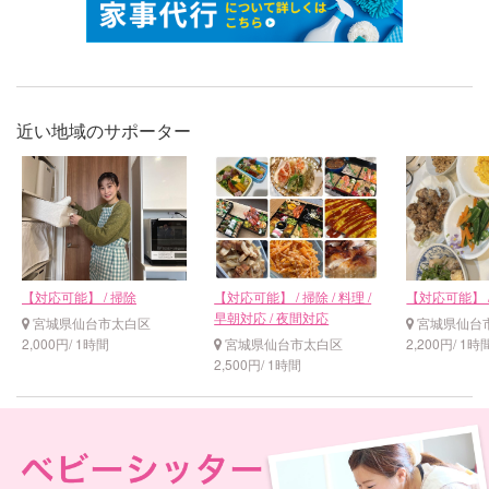
近い地域のサポーター
【対応可能】 / 掃除
【対応可能】 / 掃除 / 料理 /
【対応可能】 
早朝対応 / 夜間対応
宮城県仙台市太白区
宮城県仙台
2,000円/ 1時間
宮城県仙台市太白区
2,200円/ 1時
2,500円/ 1時間