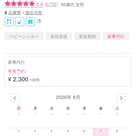
5.0
(57回)
50歳代 女性
兵庫県
加古川市
ベビーシッター
産前産後
家庭教師
家事代行
家事代行
単発予約
¥ 2,300
/1時間
2026年 8月
日
月
火
水
木
金
土
26
27
28
29
30
31
1
2
3
4
5
6
7
8