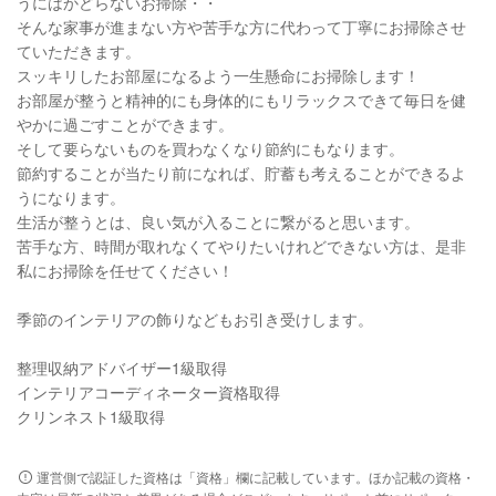
うにはかどらないお掃除・・
そんな家事が進まない方や苦手な方に代わって丁寧にお掃除させ
ていただきます。
スッキリしたお部屋になるよう一生懸命にお掃除します！
お部屋が整うと精神的にも身体的にもリラックスできて毎日を健
やかに過ごすことができます。
そして要らないものを買わなくなり節約にもなります。
節約することが当たり前になれば、貯蓄も考えることができるよ
うになります。
生活が整うとは、良い気が入ることに繋がると思います。
苦手な方、時間が取れなくてやりたいけれどできない方は、是非
私にお掃除を任せてください！
季節のインテリアの飾りなどもお引き受けします。
整理収納アドバイザー1級取得
インテリアコーディネーター資格取得
クリンネスト1級取得
運営側で認証した資格は「資格」欄に記載しています。ほか記載の資格・