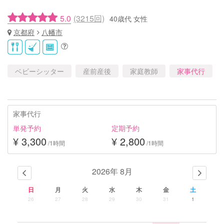
5.0
(3215回)
40歳代 女性
京都府
八幡市
ベビーシッター
産前産後
家庭教師
家事代行
家事代行
単発予約
定期予約
¥ 3,300
¥ 2,800
/1時間
/1時間
2026年 8月
日
月
火
水
木
金
土
26
27
28
29
30
31
1