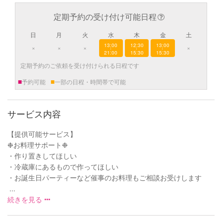
定期予約の受け付け可能日程
日
月
火
水
木
金
土
13:00
12:30
13:00
×
×
×
×
|
|
|
21:00
15:30
15:30
定期予約のご依頼を受け付けられる日程です
■
■
予約可能
一部の日程・時間帯で可能
サービス内容
【提供可能サービス】
❉お料理サポート❉
・作り置きしてほしい
・冷蔵庫にあるもので作ってほしい
・お誕生日パーティーなど催事のお料理もご相談お受けします
...
続きを見る