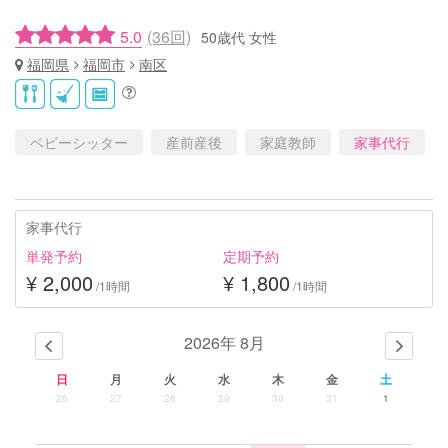
5.0
(36回)
50歳代 女性
福岡県
福岡市
南区
ベビーシッター
産前産後
家庭教師
家事代行
家事代行
単発予約
定期予約
¥ 2,000
¥ 1,800
/1時間
/1時間
2026年 8月
日
月
火
水
木
金
土
26
27
28
29
30
31
1