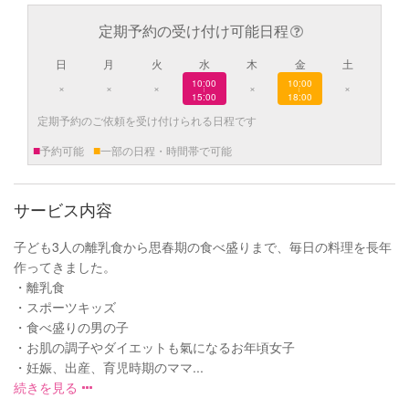
定期予約の受け付け可能日程
日
月
火
水
木
金
土
10:00
10:00
×
×
×
×
×
|
|
15:00
18:00
定期予約のご依頼を受け付けられる日程です
■
■
予約可能
一部の日程・時間帯で可能
サービス内容
子ども3人の離乳食から思春期の食べ盛りまで、毎日の料理を長年
作ってきました。
・離乳食
・スポーツキッズ
・食べ盛りの男の子
・お肌の調子やダイエットも氣になるお年頃女子
・妊娠、出産、育児時期のママ...
続きを見る