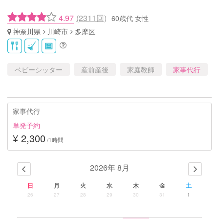
4.97
(2311回)
60歳代 女性
神奈川県
川崎市
多摩区
ベビーシッター
産前産後
家庭教師
家事代行
家事代行
単発予約
¥ 2,300
/1時間
2026年 8月
日
月
火
水
木
金
土
26
27
28
29
30
31
1