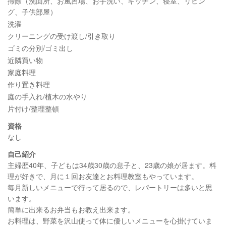
掃除（洗面所、お風呂場、お手洗い、キッチン、寝室、リビン
グ、子供部屋）
洗濯
クリーニングの受け渡し/引き取り
ゴミの分別/ゴミ出し
近隣買い物
家庭料理
作り置き料理
庭の手入れ/植木の水やり
片付け/整理整頓
資格
なし
自己紹介
主婦歴40年、子どもは34歳30歳の息子と、23歳の娘が居ます。料
理が好きで、月に１回お友達とお料理教室もやっています。
毎月新しいメニューで行って居るので、レパートリーは多いと思
います。
簡単に出来るお弁当もお教え出来ます。
お料理は、野菜を沢山使って体に優しいメニューを心掛けていま