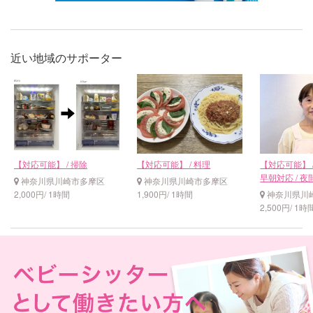
近い地域のサポーター
【対応可能】 / 掃除
【対応可能】 / 料理
【対応可能】 / 
早朝対応 / 
神奈川県川崎市多摩区
神奈川県川崎市多摩区
2,000円/ 1時間
1,900円/ 1時間
神奈川県川
2,500円/ 1時