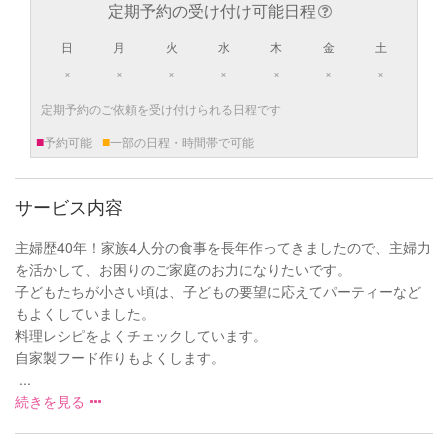
定期予約の受け付け可能日程
日
月
火
水
木
金
土
×
×
×
×
×
×
×
定期予約のご依頼を受け付けられる日程です
■
■
予約可能
一部の日程・時間帯で可能
サービス内容
主婦歴40年！家族4人分の食事を長年作ってきましたので、主婦力
を活かして、お困りのご家庭のお力になりたいです。
子どもたちが小さい頃は、子どもの要望に応えてパーティーなど
もよくしていました。
料理レシピをよくチェックしています。
自家製フード作りもよくします。
...
続きを見る