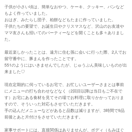
子供が小さい頃は、簡単なおやつ、ケーキ、クッキー、パンなど
もよく作っていました。
おはぎ、みたらし団子、柏餅などもたまに作っていました。
子供たちの要望で、お誕生日やクリスマスなど、沢山のお友達や
ママ友さんも招いてのパーティーなどを開くことも多々ありまし
た。
最近楽しかったことは、遠方に住む孫に会いに行った際、2人でお
留守番中に、豚まんを作ったことです。
551のようにはいきませんでしたが、じゅうぶん美味しいものが出
来ました♡
現在定期的に伺っているお宅で、お忙しいユーザーさまとは事前
にメニューの打ち合わせなどなく（2回目以降は当日もご不在で
す）お宅にある食材を見てその場でお料理に取りかかっておりま
すので、そういった対応もさせていただきます。
手の込んだメニューなどがあると品数は減りますが、3時間で9品
前後とあと片付けをさせていただきます。
家事サポートには、直接関係はありませんが、ボディ（もみほぐ