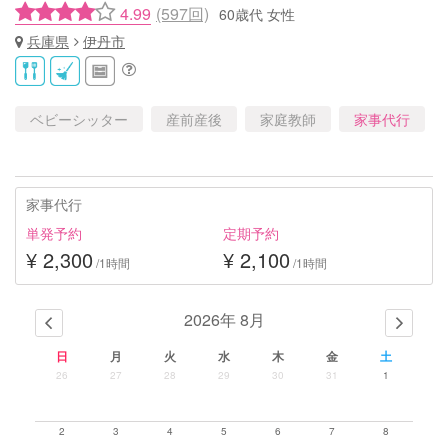
4.99
(597回)
60歳代 女性
兵庫県
伊丹市
ベビーシッター
産前産後
家庭教師
家事代行
家事代行
単発予約
定期予約
¥ 2,300
¥ 2,100
/1時間
/1時間
2026年 8月
日
月
火
水
木
金
土
26
27
28
29
30
31
1
2
3
4
5
6
7
8