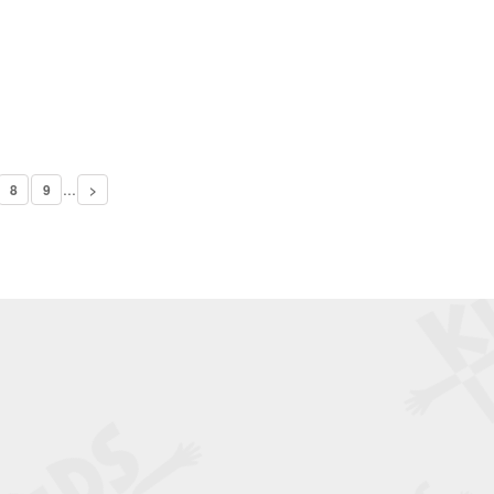
...
8
9
>