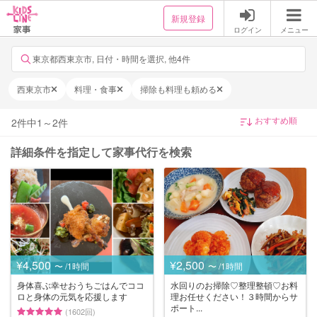
新規登録
ログイン
メニュー
東京都西東京市, 日付・時間を選択, 他4件
西東京市
料理・食事
掃除も料理も頼める
2
件中
1
～
2
件
詳細条件を指定して家事代行を検索
¥4,500
¥2,500
〜 /1時間
〜 /1時間
身体喜ぶ幸せおうちごはんでココ
水回りのお掃除♡整理整頓♡お料
ロと身体の元気を応援します
理お任せください！３時間からサ
ポート...
(1602回)