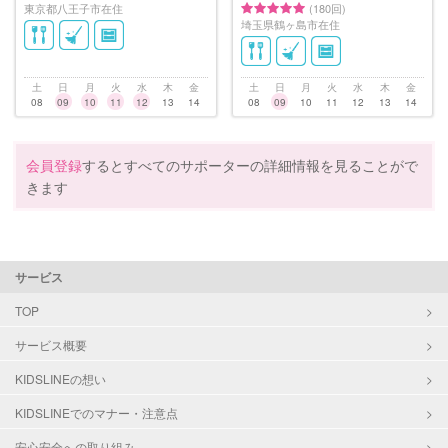
東京都八王子市在住
(180回)
埼玉県鶴ヶ島市在住
土
日
月
火
水
木
金
土
日
月
火
水
木
金
08
09
10
11
12
13
14
08
09
10
11
12
13
14
会員登録
するとすべてのサポーターの詳細情報を見ることがで
きます
サービス
TOP
サービス概要
KIDSLINEの想い
KIDSLINEでのマナー・注意点
安心安全への取り組み