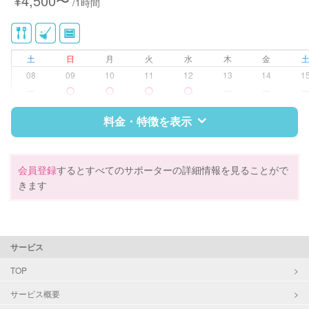
¥4,500〜
/1時間
土
日
月
火
水
木
金
08
09
10
11
12
13
14
1
ー
ー
ー
料金・特徴を表示
特徴
料金
レビュー
会員登録
するとすべてのサポーターの詳細情報を見ることがで
きます
サポートの特徴
資格
企業型割引対象(旧内閣府補助対象)
サービス
自治体届出済ベビーシッター
保育士
TOP
幼稚園教諭
サービス概要
野菜ソムリエ