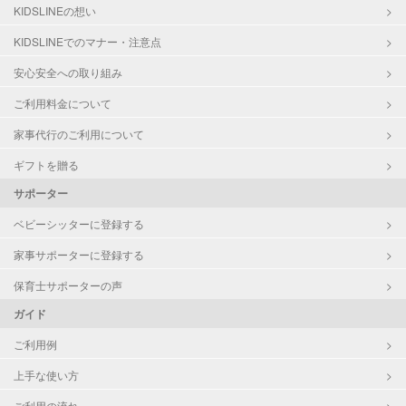
KIDSLINEの想い
対応可能/特徴
掃除（洗面所、お風呂場、お手洗
KIDSLINEでのマナー・注意点
い、キッチン、寝室、リビング、子
供部屋）
安心安全への取り組み
洗濯
ご利用料金について
クリーニングの受け渡し/引き取り
近隣買い物
家事代行のご利用について
家庭料理
作り置き料理
ギフトを贈る
早朝対応
サポーター
夜間対応
庭の手入れ/植木の水やり
ベビーシッターに登録する
片付け/整理整頓
家事サポーターに登録する
保育士サポーターの声
ガイド
ご利用例
上手な使い方
ご利用の流れ