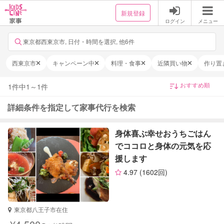
新規登録
ログイン
メニュー
東京都西東京市, 日付・時間を選択, 他6件
西東京市
キャンペーン中
料理・食事
近隣買い物
作り置
1
件中
1
～
1
件
詳細条件を指定して家事代行を検索
身体喜ぶ幸せおうちごはん
でココロと身体の元気を応
援します
4.97
(1602回)
東京都八王子市在住