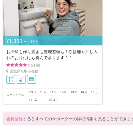
¥1,800
〜 /1時間
お掃除も作り置きも整理整頓も！断捨離や押し入
れのお片付けも喜んで承ります＾＾
(124回)
宮城県名取市在住
09
10
11
12
13
14
15
日
月
火
水
木
金
土
スケジュール
11-12
07-21
会員登録
するとすべてのサポーターの詳細情報を見ることができま