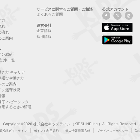
サービスに関するご質問・ご相談
公式アカウント
よくあるご質問
い方
運営会社
流れ
企業情報
の流れ
採用情報
のご案内
ツ
イン総研
NE記事一覧
働き方 キャリア
事選びや働き方
ンのご案内
イン遵守状況
情報
庭庁 ベビーシッタ
利用するときの留意
Copyright ©2026 株式会社キッズライン（KIDSLINE Inc.）All Rights Reserved.
NS投稿ガイドライン
ポイント利用規約
個人情報保護方針
プライバシーポリシー
Co