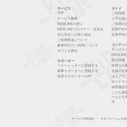
サービス
ガイド
TOP
ご利用例
サービス概要
上手な使
KIDSLINEの想い
ご利用の
KIDSLINEでのマナー・注意点
定期予約
安心安全への取り組み
定期予約
ご利用料金について
コンテン
家事代行のご利用について
キッズラ
ギフトを贈る
KIDSLI
保活情報
サポーター
ベビーシッターに登録する
保育士の
家事サポーターに登録する
主婦の仕
保育士サポーターの声
法人プラ
ガイドラ
保育施設
こども家
ーなどを
点
サービス利用規約
サポーターによるS