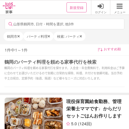
新規登録
ログイン
メニュー
山形県鶴岡市, 日付・時間を選択, 他3件
鶴岡市
パーティ料理
検索: パーティ
1
件中
1
～
1
件
鶴岡のパーティ料理を頼める家事代行を検索
鶴岡のパーティ料理を頼める家事代行を探せます。入会金・年会費無料で、利用料金はご予算
に合わせてお選びいただけるので気軽に日常的な掃除、料理、片付けを依頼可能。当日予約
や土日祝日、定期予約（毎週、隔週）など様々なニーズに対応いたします。
現役保育園給食勤務、管理
栄養士ママです♩からだリ
セットごはんお作りします
5.0
(124回)