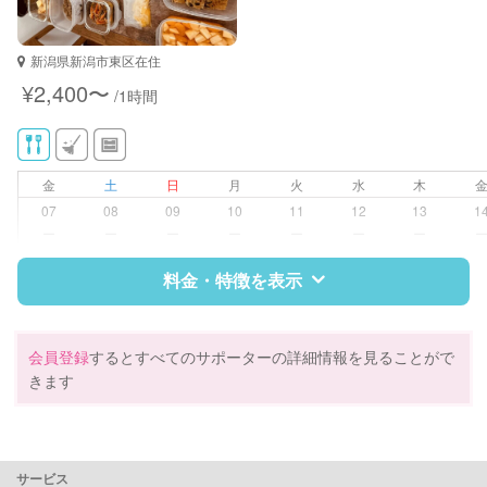
新潟県新潟市東区在住
¥2,400〜
/1時間
金
土
日
月
火
水
木
07
08
09
10
11
12
13
1
ー
ー
ー
ー
ー
ー
ー
料金・特徴を表示
特徴
料金
レビュー
会員登録
するとすべてのサポーターの詳細情報を見ることがで
きます
サポートの特徴
資格
管理栄養士
サービス
栄養士