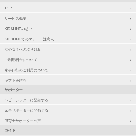
保育士
TOP
幼稚園教諭
サービス概要
対応可能/特徴
洗濯
KIDSLINEの想い
クリーニングの受け渡し/引き取り
KIDSLINEでのマナー・注意点
ゴミの分別/ゴミ出し
庭の手入れ/植木の水やり
安心安全への取り組み
片付け/整理整頓
ご利用料金について
家事代行のご利用について
ギフトを贈る
サポーター
ベビーシッターに登録する
家事サポーターに登録する
保育士サポーターの声
ガイド