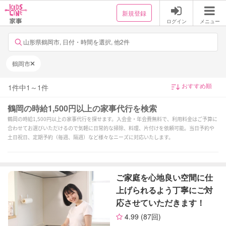
新規登録
ログイン
メニュー
山形県鶴岡市, 日付・時間を選択, 他2件
鶴岡市
1
件中
1
～
1
件
鶴岡の時給1,500円以上の家事代行を検索
鶴岡の時給1,500円以上の家事代行を探せます。入会金・年会費無料で、利用料金はご予算に
合わせてお選びいただけるので気軽に日常的な掃除、料理、片付けを依頼可能。当日予約や
土日祝日、定期予約（毎週、隔週）など様々なニーズに対応いたします。
ご家庭を心地良い空間に仕
上げられるよう丁寧にご対
応させていただきます！
4.99
(87回)