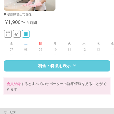
福島県郡山市在住
¥1,900〜
/1時間
金
土
日
月
火
水
木
07
08
09
10
11
12
13
1
ー
ー
ー
ー
ー
ー
ー
料金・特徴を表示
特徴
料金
レビュー
会員登録
するとすべてのサポーターの詳細情報を見ることがで
きます
サポートの特徴
資格
企業型割引対象(旧内閣府補助対象)
サービス
自治体届出済ベビーシッター