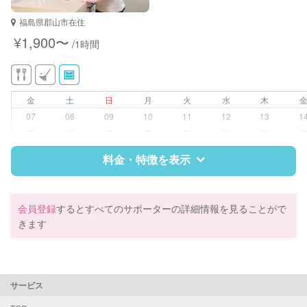
対応可能/特徴
家庭料理
福島県郡山市在住
作り置き料理
¥1,900〜
/1時間
金
土
日
月
火
水
木
07
08
09
10
11
12
13
1
ー
ー
ー
ー
ー
ー
ー
料金・特徴を表示
特徴
料金
レビュー
会員登録
するとすべてのサポーターの詳細情報を見ることがで
きます
サポートの特徴
資格
企業型割引対象(旧内閣府補助対象)
サービス
自治体届出済ベビーシッター
保育士