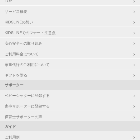
TOP
幼稚園教諭
サービス概要
対応可能/特徴
洗濯
KIDSLINEの想い
クリーニングの受け渡し/引き取り
KIDSLINEでのマナー・注意点
ゴミの分別/ゴミ出し
庭の手入れ/植木の水やり
安心安全への取り組み
片付け/整理整頓
ご利用料金について
家事代行のご利用について
ギフトを贈る
サポーター
ベビーシッターに登録する
家事サポーターに登録する
保育士サポーターの声
ガイド
ご利用例