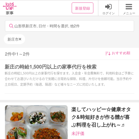
新規登録
ログイン
メニュー
山形県新庄市, 日付・時間を選択, 他2件
新庄市
2
件中
1
～
2
件
新庄の時給1,500円以上の家事代行を検索
新庄の時給1,500円以上の家事代行を探せます。入会金・年会費無料で、利用料金はご予算に
合わせてお選びいただけるので気軽に日常的な掃除、料理、片付けを依頼可能。当日予約や
土日祝日、定期予約（毎週、隔週）など様々なニーズに対応いたします。
楽してハッピー☆健康オタ
ク&時短好きが作る體が喜
ぶ料理を召し上がれ～♬
未評価