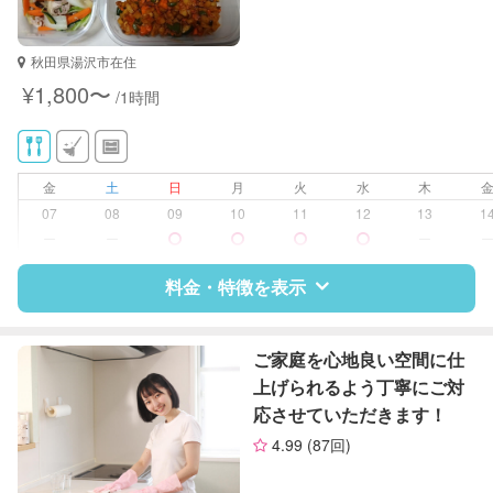
秋田県湯沢市在住
¥1,800〜
/1時間
金
土
日
月
火
水
木
07
08
09
10
11
12
13
1
ー
ー
ー
料金・特徴を表示
特徴
料金
レビュー
ご家庭を心地良い空間に仕
上げられるよう丁寧にご対
応させていただきます！
サポートの特徴
4.99
(87回)
資格
なし