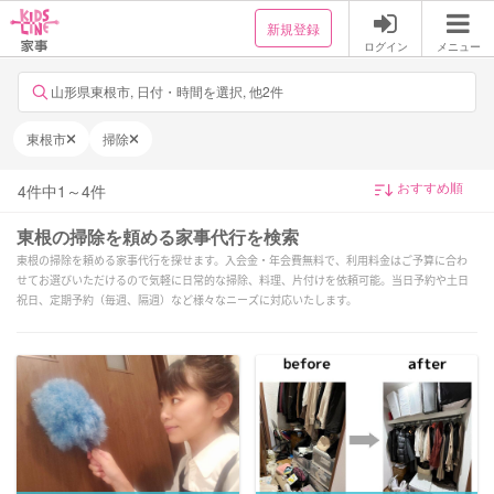
新規登録
ログイン
メニュー
山形県東根市, 日付・時間を選択, 他2件
東根市
掃除
4
件中
1
～
4
件
東根の掃除を頼める家事代行を検索
東根の掃除を頼める家事代行を探せます。入会金・年会費無料で、利用料金はご予算に合わ
せてお選びいただけるので気軽に日常的な掃除、料理、片付けを依頼可能。当日予約や土日
祝日、定期予約（毎週、隔週）など様々なニーズに対応いたします。