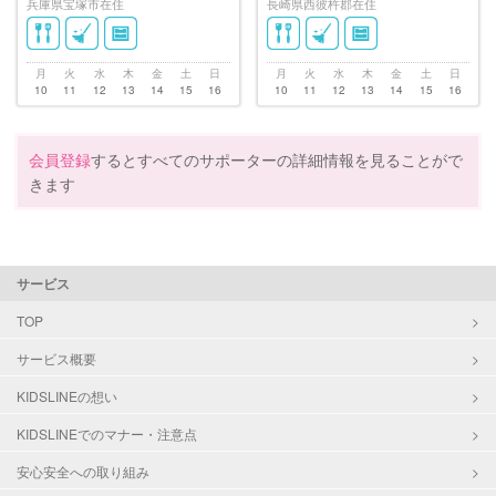
兵庫県宝塚市在住
長崎県西彼杵郡在住
月
火
水
木
金
土
日
月
火
水
木
金
土
日
10
11
12
13
14
15
16
10
11
12
13
14
15
16
会員登録
するとすべてのサポーターの詳細情報を見ることがで
きます
サービス
TOP
サービス概要
KIDSLINEの想い
KIDSLINEでのマナー・注意点
安心安全への取り組み