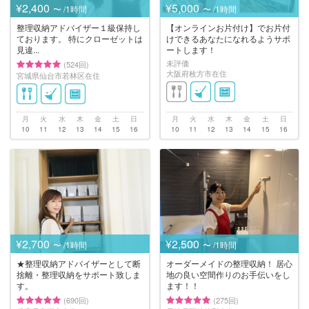
¥2,400
¥5,000
〜 /1時間
〜 /1時間
整理収納アドバイザー１級保持し
【オンラインお片付け】でお片付
ております。 特にクローゼットは
けできるあなたになれるようサポ
見違...
ートします！
未評価
(524回)
大阪府枚方市在住
宮城県仙台市若林区在住
月
火
水
木
金
土
日
月
火
水
木
金
土
日
10
11
12
13
14
15
16
10
11
12
13
14
15
16
¥2,700
¥2,500
〜 /1時間
〜 /1時間
★整理収納アドバイザーとして断
オーダーメイドの整理収納！ 居心
捨離・整理収納をサポート致しま
地の良い空間作りのお手伝いをし
す。
ます！！
(690回)
(275回)