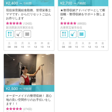
¥2,400
¥2,700
〜 /1時間
〜 /1時間
現役保育園給食勤務、管理栄養士
★整理収納アドバイザーとして断
ママです♩からだリセットごはん
捨離・整理収納をサポート致しま
お作りします
す。
(124回)
(690回)
新潟県新潟市東区在住
兵庫県宝塚市在住
土
日
月
火
水
木
金
土
日
月
火
水
木
金
08
09
10
11
12
13
14
08
09
10
11
12
13
14
¥2,500
〜 /1時間
オーダーメイドの整理収納！ 居心
地の良い空間作りのお手伝いをし
ます！！
(274回)