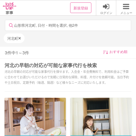
新規登録
ログイン
メニュー
山形県河北町, 日付・時間を選択, 他2件
河北町
3
件中
1
～
3
件
河北の早朝の対応が可能な家事代行を検索
河北の早朝の対応が可能な家事代行を探せます。入会金・年会費無料で、利用料金はご予算
に合わせてお選びいただけるので気軽に日常的な掃除、料理、片付けを依頼可能。当日予約
や土日祝日、定期予約（毎週、隔週）など様々なニーズに対応いたします。