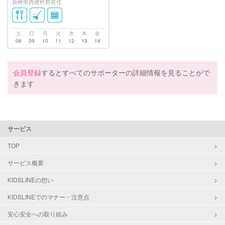
長崎県西彼杵郡在住
土
日
月
火
水
木
金
08
09
10
11
12
13
14
会員登録
するとすべてのサポーターの詳細情報を見ることがで
きます
サービス
TOP
サービス概要
KIDSLINEの想い
KIDSLINEでのマナー・注意点
安心安全への取り組み