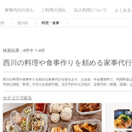
家事代行の求人
ご利用の流れ
法人利用について
よくある
形県
西川町
料理・食事
検索結果 :
4件中 1-4件
西川の料理や食事作りを頼める家事代
西川の料理や食事作りを頼める家事代行を探せます。入会金・年会費無料で、利用料金
常的な掃除、料理、片付けを依頼可能。当日予約や土日祝日、定期予約（毎週、隔週）
カテゴリで絞る