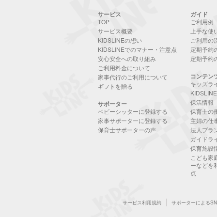
サービス
ガイド
TOP
ご利用例
サービス概要
上手な使
KIDSLINEの想い
ご利用の
KIDSLINEでのマナー・注意点
定期予約
安心安全への取り組み
定期予約
ご利用料金について
コンテン
家事代行のご利用について
キッズラ
ギフトを贈る
KIDSLI
保活情報
サポーター
ベビーシッターに登録する
保育士の
家事サポーターに登録する
主婦の仕
保育士サポーターの声
法人プラ
ガイドラ
保育施設
こども家
ーなどを
点
サービス利用規約
サポーターによるS