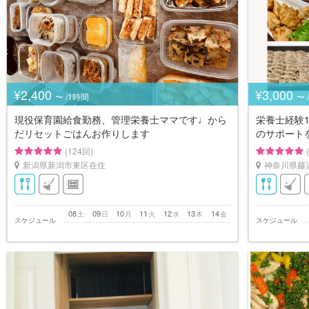
¥2,400
¥3,000
〜 /1時間
〜 
現役保育園給食勤務、管理栄養士ママです♩から
栄養士経験
だリセットごはんお作りします
のサポート
(124回)
新潟県新潟市東区在住
神奈川県藤
08
09
10
11
12
13
14
土
日
月
火
水
木
金
スケジュール
スケジュール