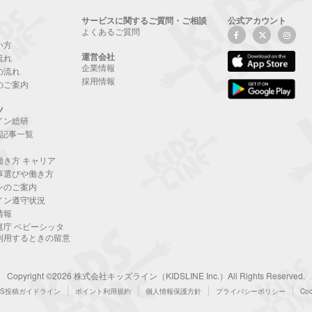
サービスに関するご質問・ご相談
公式アカウント
よくあるご質問
い方
運営会社
流れ
企業情報
の流れ
採用情報
のご案内
ツ
イン総研
NE記事一覧
働き方 キャリア
事選びや働き方
ンのご案内
イン遵守状況
情報
庭庁 ベビーシッタ
利用するときの留意
Copyright ©2026 株式会社キッズライン（KIDSLINE Inc.）All Rights Reserved.
NS投稿ガイドライン
ポイント利用規約
個人情報保護方針
プライバシーポリシー
Co