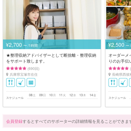
¥2,700
¥2,500
〜 /1時間
〜 
★整理収納アドバイザーとして断捨離・整理収納
オーダーメ
をサポート致します。
りのお手伝
(690回)
兵庫県宝塚市在住
長崎県西彼
08
09
10
11
12
13
14
土
日
月
火
水
木
金
スケジュール
スケジュール
会員登録
するとすべてのサポーターの詳細情報を見ることができま