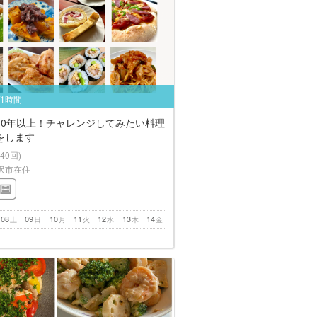
/1時間
10年以上！チャレンジしてみたい料理
をします
(40回)
沢市在住
08
09
10
11
12
13
14
土
日
月
火
水
木
金