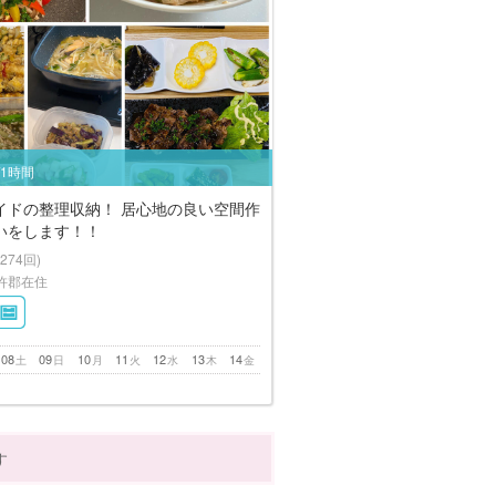
/1時間
イドの整理収納！ 居心地の良い空間作
いをします！！
(274回)
杵郡在住
08
09
10
11
12
13
14
土
日
月
火
水
木
金
す