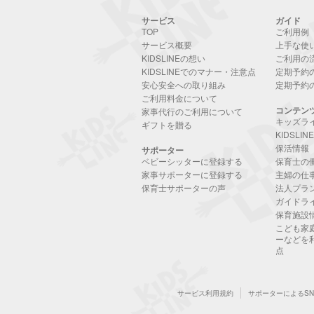
サービス
ガイド
TOP
ご利用例
サービス概要
上手な使
KIDSLINEの想い
ご利用の
KIDSLINEでのマナー・注意点
定期予約
安心安全への取り組み
定期予約
ご利用料金について
コンテン
家事代行のご利用について
キッズラ
ギフトを贈る
KIDSLI
保活情報
サポーター
ベビーシッターに登録する
保育士の
家事サポーターに登録する
主婦の仕
保育士サポーターの声
法人プラ
ガイドラ
保育施設
こども家
ーなどを
点
サービス利用規約
サポーターによるS