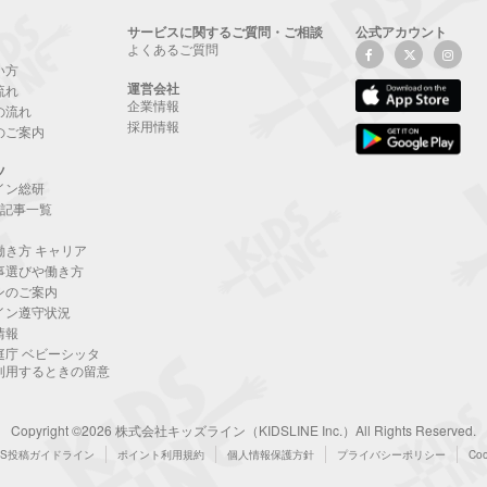
サービスに関するご質問・ご相談
公式アカウント
よくあるご質問
い方
運営会社
流れ
企業情報
の流れ
採用情報
のご案内
ツ
イン総研
NE記事一覧
働き方 キャリア
事選びや働き方
ンのご案内
イン遵守状況
情報
庭庁 ベビーシッタ
利用するときの留意
Copyright ©2026 株式会社キッズライン（KIDSLINE Inc.）All Rights Reserved.
NS投稿ガイドライン
ポイント利用規約
個人情報保護方針
プライバシーポリシー
Co