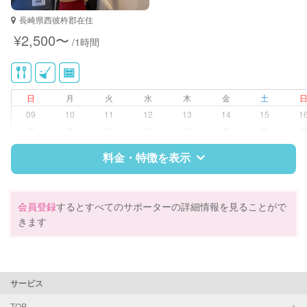
長崎県西彼杵郡在住
対応可能/特徴
掃除（洗面所、お風呂場、お手洗
¥2,500〜
/1時間
い、キッチン、寝室、リビング、子
供部屋）
洗濯
クリーニングの受け渡し/引き取り
日
月
火
水
木
金
土
ゴミの分別/ゴミ出し
09
10
11
12
13
14
15
1
近隣買い物
ー
ー
ー
ー
ー
ー
ー
家庭料理
作り置き料理
料金・特徴を表示
早朝対応
夜間対応
庭の手入れ/植木の水やり
特徴
料金
レビュー
会員登録
するとすべてのサポーターの詳細情報を見ることがで
片付け/整理整頓
きます
サポートの特徴
資格
企業型割引対象(旧内閣府補助対象)
サービス
自治体届出済ベビーシッター
整理収納アドバイザー1級
TOP