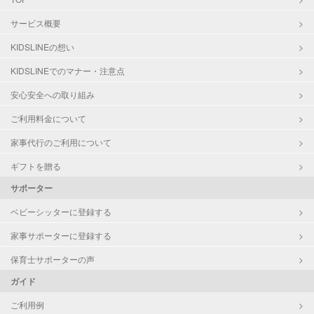
クリンネスト1級
サービス概要
対応可能/特徴
掃除（洗面所、お風呂場、お手洗
KIDSLINEの想い
い、キッチン、寝室、リビング、子
KIDSLINEでのマナー・注意点
供部屋）
洗濯
安心安全への取り組み
家庭料理
ご利用料金について
作り置き料理
早朝対応
家事代行のご利用について
夜間対応
片付け/整理整頓
ギフトを贈る
サポーター
ベビーシッターに登録する
家事サポーターに登録する
保育士サポーターの声
ガイド
ご利用例