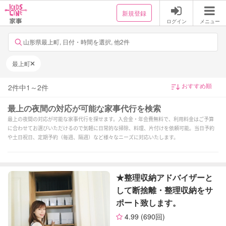
新規登録
ログイン
メニュー
山形県最上町, 日付・時間を選択, 他2件
最上町
2
件中
1
～
2
件
最上の夜間の対応が可能な家事代行を検索
最上の夜間の対応が可能な家事代行を探せます。入会金・年会費無料で、利用料金はご予算
に合わせてお選びいただけるので気軽に日常的な掃除、料理、片付けを依頼可能。当日予約
や土日祝日、定期予約（毎週、隔週）など様々なニーズに対応いたします。
★整理収納アドバイザーと
して断捨離・整理収納をサ
ポート致します。
4.99
(690回)