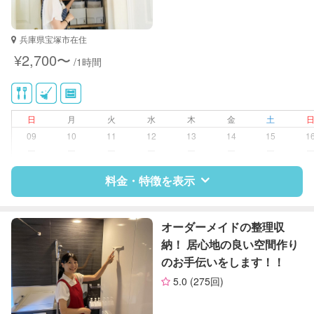
兵庫県宝塚市在住
¥2,700〜
/1時間
日
月
火
水
木
金
土
09
10
11
12
13
14
15
1
ー
ー
ー
ー
ー
ー
ー
料金・特徴を表示
特徴
料金
レビュー
オーダーメイドの整理収
納！ 居心地の良い空間作り
のお手伝いをします！！
サポートの特徴
5.0
(275回)
資格
クリンネスト1級
整理収納アドバイザー1級