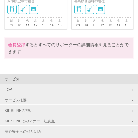
兵庫県宝塚市在住
長崎県西彼杵郡在住
日
月
火
水
木
金
土
日
月
火
水
木
金
土
09
10
11
12
13
14
15
09
10
11
12
13
14
15
会員登録
するとすべてのサポーターの詳細情報を見ることがで
きます
サービス
TOP
サービス概要
KIDSLINEの想い
KIDSLINEでのマナー・注意点
安心安全への取り組み