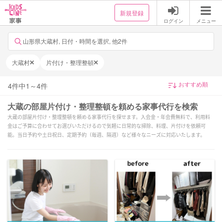
新規登録
ログイン
メニュー
山形県大蔵村, 日付・時間を選択, 他2件
大蔵村
片付け・整理整頓
4
件中
1
～
4
件
大蔵の部屋片付け・整理整頓を頼める家事代行を検索
大蔵の部屋片付け・整理整頓を頼める家事代行を探せます。入会金・年会費無料で、利用料
金はご予算に合わせてお選びいただけるので気軽に日常的な掃除、料理、片付けを依頼可
能。当日予約や土日祝日、定期予約（毎週、隔週）など様々なニーズに対応いたします。