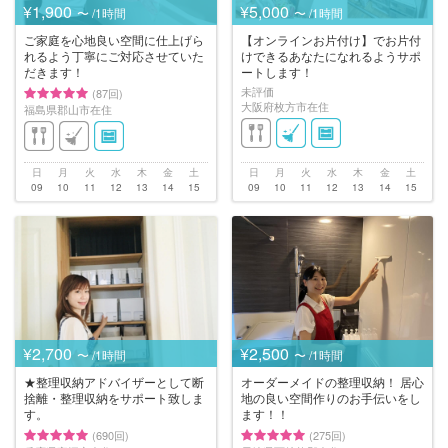
¥1,900
¥5,000
〜 /1時間
〜 /1時間
ご家庭を心地良い空間に仕上げら
【オンラインお片付け】でお片付
れるよう丁寧にご対応させていた
けできるあなたになれるようサポ
だきます！
ートします！
未評価
(87回)
大阪府枚方市在住
福島県郡山市在住
日
月
火
水
木
金
土
日
月
火
水
木
金
土
09
10
11
12
13
14
15
09
10
11
12
13
14
15
¥2,700
¥2,500
〜 /1時間
〜 /1時間
★整理収納アドバイザーとして断
オーダーメイドの整理収納！ 居心
捨離・整理収納をサポート致しま
地の良い空間作りのお手伝いをし
す。
ます！！
(690回)
(275回)