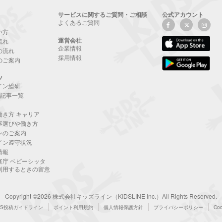
サービスに関するご質問・ご相談
公式アカウント
よくあるご質問
い方
運営会社
流れ
企業情報
の流れ
採用情報
のご案内
ツ
イン総研
NE記事一覧
働き方 キャリア
事選びや働き方
ンのご案内
イン遵守状況
情報
庭庁 ベビーシッタ
利用するときの留意
Copyright ©2026 株式会社キッズライン（KIDSLINE Inc.）All Rights Reserved.
NS投稿ガイドライン
ポイント利用規約
個人情報保護方針
プライバシーポリシー
Co