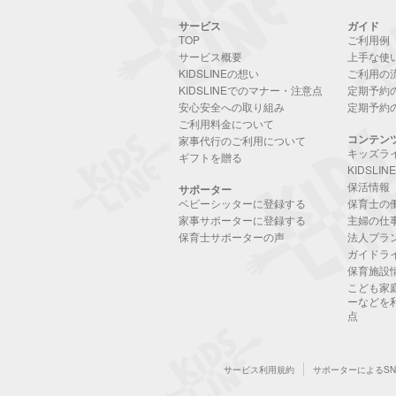
サービス
ガイド
TOP
ご利用例
サービス概要
上手な使
KIDSLINEの想い
ご利用の
KIDSLINEでのマナー・注意点
定期予約
安心安全への取り組み
定期予約
ご利用料金について
コンテン
家事代行のご利用について
キッズラ
ギフトを贈る
KIDSLI
保活情報
サポーター
ベビーシッターに登録する
保育士の
家事サポーターに登録する
主婦の仕
保育士サポーターの声
法人プラ
ガイドラ
保育施設
こども家
ーなどを
点
サービス利用規約
サポーターによるS