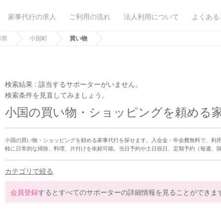
家事代行の求人
ご利用の流れ
法人利用について
よくある
形県
小国町
買い物
検索結果 :
該当するサポーターがいません。
検索条件を見直してみましょう。
小国の買い物・ショッピングを頼める
小国の買い物・ショッピングを頼める家事代行を探せます。入会金・年会費無料で、利
軽に日常的な掃除、料理、片付けを依頼可能。当日予約や土日祝日、定期予約（毎週、
カテゴリで絞る
会員登録
するとすべてのサポーターの詳細情報を見ることができま