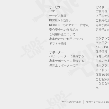
サービス
ガイド
TOP
ご利用例
サービス概要
上手な使
KIDSLINEの想い
ご利用の
KIDSLINEでのマナー・注意点
定期予約
安心安全への取り組み
定期予約
ご利用料金について
コンテン
家事代行のご利用について
キッズラ
ギフトを贈る
KIDSLI
保活情報
サポーター
ベビーシッターに登録する
保育士の
家事サポーターに登録する
主婦の仕
保育士サポーターの声
法人プラ
ガイドラ
保育施設
こども家
ーなどを
点
サービス利用規約
サポーターによるS