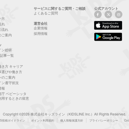
サービスに関するご質問・ご相談
公式アカウント
よくあるご質問
い方
運営会社
流れ
企業情報
の流れ
採用情報
のご案内
ツ
イン総研
NE記事一覧
働き方 キャリア
事選びや働き方
ンのご案内
イン遵守状況
情報
庭庁 ベビーシッタ
利用するときの留意
Copyright ©2026 株式会社キッズライン（KIDSLINE Inc.）All Rights Reserved.
NS投稿ガイドライン
ポイント利用規約
個人情報保護方針
プライバシーポリシー
Co