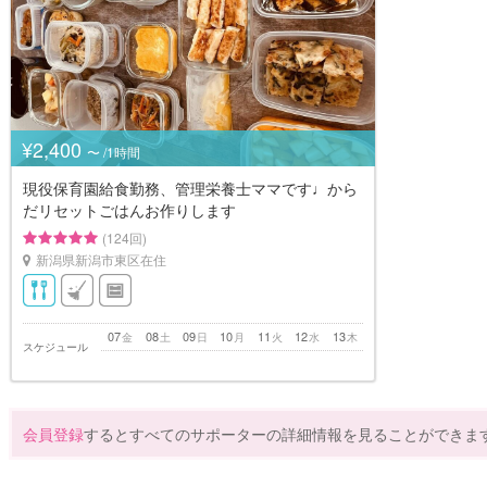
¥2,400
〜 /1時間
現役保育園給食勤務、管理栄養士ママです♩から
だリセットごはんお作りします
(124回)
新潟県新潟市東区在住
07
08
09
10
11
12
13
金
土
日
月
火
水
木
スケジュール
会員登録
するとすべてのサポーターの詳細情報を見ることができま