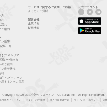
サービスに関するご質問・ご相談
公式アカウント
よくあるご質問
い方
運営会社
流れ
企業情報
の流れ
採用情報
のご案内
ツ
イン総研
NE記事一覧
働き方 キャリア
事選びや働き方
ンのご案内
イン遵守状況
情報
庭庁 ベビーシッタ
利用するときの留意
Copyright ©2026 株式会社キッズライン（KIDSLINE Inc.）All Rights Reserved.
NS投稿ガイドライン
ポイント利用規約
個人情報保護方針
プライバシーポリシー
Co