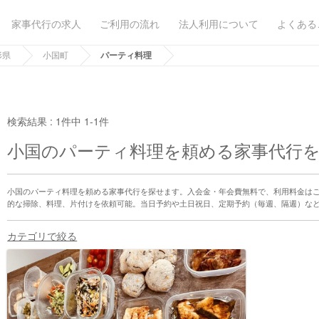
家事代行の求人
ご利用の流れ
法人利用について
よくある
形県
小国町
パーティ料理
検索結果 :
1件中 1-1件
小国のパーティ料理を頼める家事代行
小国のパーティ料理を頼める家事代行を探せます。入会金・年会費無料で、利用料金は
的な掃除、料理、片付けを依頼可能。当日予約や土日祝日、定期予約（毎週、隔週）な
カテゴリで絞る