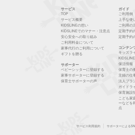
サービス
ガイド
TOP
ご利用例
サービス概要
上手な使
KIDSLINEの想い
ご利用の
KIDSLINEでのマナー・注意点
定期予約
安心安全への取り組み
定期予約
ご利用料金について
コンテン
家事代行のご利用について
キッズラ
ギフトを贈る
KIDSLI
保活情報
サポーター
ベビーシッターに登録する
保育士の
家事サポーターに登録する
主婦の仕
保育士サポーターの声
法人プラ
ガイドラ
保育施設
こども家
ーなどを
点
サービス利用規約
サポーターによるS