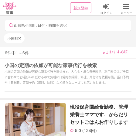
新規登録
ログイン
メニュー
山形県小国町, 日付・時間を選択
小国町
6
件中
1
～
6
件
小国の定期の依頼が可能な家事代行を検索
小国の定期の依頼が可能な家事代行を探せます。入会金・年会費無料で、利用料金はご予算
に合わせてお選びいただけるので気軽に日常的な掃除、料理、片付けを依頼可能。当日予約
や土日祝日、定期予約（毎週、隔週）など様々なニーズに対応いたします。
現役保育園給食勤務、管理
栄養士ママです♩からだリ
セットごはんお作りします
5.0
(124回)