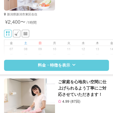
新潟県新潟市東区在住
¥2,400〜
/1時間
金
土
日
月
火
水
木
07
08
09
10
11
12
13
1
ー
ー
ー
ー
ー
ー
ー
料金・特徴を表示
特徴
料金
レビュー
ご家庭を心地良い空間に仕
上げられるよう丁寧にご対
応させていただきます！
サポートの特徴
4.99
(87回)
資格
管理栄養士
栄養士