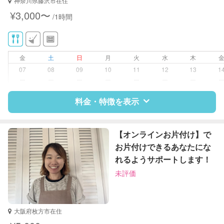
神奈川県藤沢市在住
幼稚園教諭
¥3,000〜
/1時間
対応可能/特徴
洗濯
クリーニングの受け渡し/引き取り
ゴミの分別/ゴミ出し
金
土
日
月
火
水
木
庭の手入れ/植木の水やり
07
08
09
10
11
12
13
1
片付け/整理整頓
ー
ー
ー
ー
ー
ー
ー
料金・特徴を表示
特徴
料金
レビュー
【オンラインお片付け】で
お片付けできるあなたにな
れるようサポートします！
サポートの特徴
未評価
資格
栄養士
対応可能/特徴
近隣買い物
大阪府枚方市在住
家庭料理