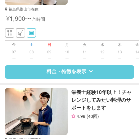
福島県郡山市在住
対応可能/特徴
家庭料理
¥1,900〜
/1時間
作り置き料理
早朝対応
金
土
日
月
火
水
木
07
08
09
10
11
12
13
1
ー
ー
ー
ー
ー
ー
ー
料金・特徴を表示
特徴
料金
レビュー
栄養士経験10年以上！チャ
レンジしてみたい料理のサ
ポートをします
サポートの特徴
4.96
(40回)
資格
企業型割引対象(旧内閣府補助対象)
自治体届出済ベビーシッター
保育士