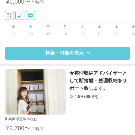
¥5,000〜
/1時間
作り置き料理
金
土
日
月
火
水
木
07
08
09
10
11
12
13
1
ー
ー
ー
ー
ー
ー
ー
料金・特徴を表示
特徴
料金
レビュー
★整理収納アドバイザーと
して断捨離・整理収納をサ
ポート致します。
サポートの特徴
4.99
(690回)
資格
なし
対応可能/特徴
掃除（洗面所、お風呂場、お手洗
兵庫県宝塚市在住
い、キッチン、寝室、リビング、子
¥2,700〜
/1時間
供部屋）