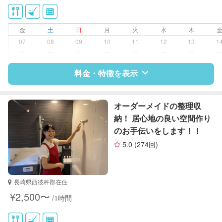
洗濯
クリーニングの受け渡し/引き取り
ゴミの分別/ゴミ出し
金
土
日
月
火
水
木
近隣買い物
07
08
09
10
11
12
13
1
庭の手入れ/植木の水やり
ー
ー
ー
ー
ー
ー
ー
片付け/整理整頓
料金・特徴を表示
特徴
料金
レビュー
オーダーメイドの整理収
納！ 居心地の良い空間作り
のお手伝いをします！！
サポートの特徴
5.0
(274回)
資格
クリンネスト1級
整理収納アドバイザー1級
長崎県西彼杵郡在住
対応可能/特徴
掃除（洗面所、お風呂場、お手洗
¥2,500〜
/1時間
い、キッチン、寝室、リビング、子
供部屋）
洗濯