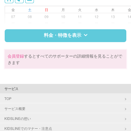
クリーニングの受け渡し/引き取り
金
土
日
月
火
水
木
ゴミの分別/ゴミ出し
07
08
09
10
11
12
13
1
近隣買い物
ー
ー
ー
ー
ー
ー
ー
家庭料理
作り置き料理
料金・特徴を表示
早朝対応
夜間対応
庭の手入れ/植木の水やり
特徴
料金
レビュー
会員登録
するとすべてのサポーターの詳細情報を見ることがで
片付け/整理整頓
きます
サポートの特徴
資格
企業型割引対象(旧内閣府補助対象)
サービス
自治体届出済ベビーシッター
整理収納アドバイザー1級
TOP
クリンネスト1級
サービス概要
対応可能/特徴
掃除（洗面所、お風呂場、お手洗
KIDSLINEの想い
い、キッチン、寝室、リビング、子
KIDSLINEでのマナー・注意点
供部屋）