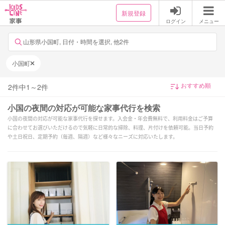
新規登録
ログイン
メニュー
山形県小国町, 日付・時間を選択, 他2件
小国町
2
件中
1
～
2
件
小国の夜間の対応が可能な家事代行を検索
小国の夜間の対応が可能な家事代行を探せます。入会金・年会費無料で、利用料金はご予算
に合わせてお選びいただけるので気軽に日常的な掃除、料理、片付けを依頼可能。当日予約
や土日祝日、定期予約（毎週、隔週）など様々なニーズに対応いたします。