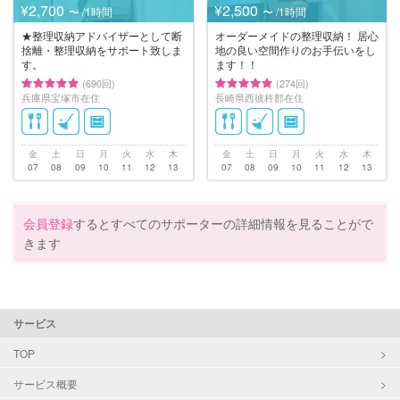
¥2,700
¥2,500
〜 /1時間
〜 /1時間
★整理収納アドバイザーとして断
オーダーメイドの整理収納！ 居心
捨離・整理収納をサポート致しま
地の良い空間作りのお手伝いをし
す。
ます！！
(690回)
(274回)
兵庫県宝塚市在住
長崎県西彼杵郡在住
金
土
日
月
火
水
木
金
土
日
月
火
水
木
07
08
09
10
11
12
13
07
08
09
10
11
12
13
会員登録
するとすべてのサポーターの詳細情報を見ることがで
きます
サービス
TOP
サービス概要