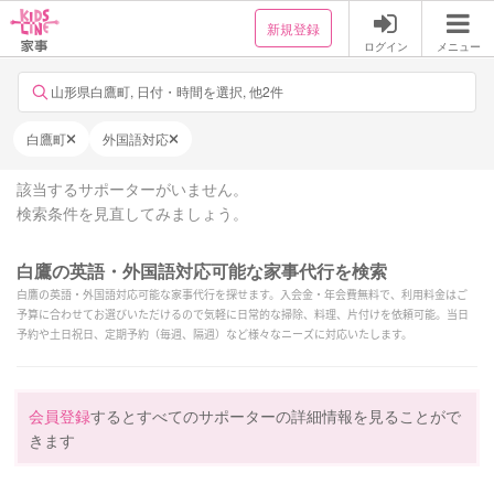
新規登録
ログイン
メニュー
山形県白鷹町, 日付・時間を選択, 他2件
白鷹町
外国語対応
該当するサポーターがいません。
検索条件を見直してみましょう。
白鷹の英語・外国語対応可能な家事代行を検索
白鷹の英語・外国語対応可能な家事代行を探せます。入会金・年会費無料で、利用料金はご
予算に合わせてお選びいただけるので気軽に日常的な掃除、料理、片付けを依頼可能。当日
予約や土日祝日、定期予約（毎週、隔週）など様々なニーズに対応いたします。
会員登録
するとすべてのサポーターの詳細情報を見ることがで
きます