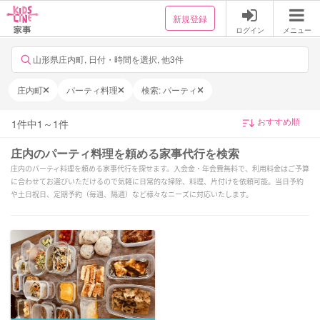
新規登録
ログイン
メニュー
山形県庄内町, 日付・時間を選択, 他3件
庄内町
パーティ料理
検索: パーティ
1
件中
1
～
1
件
庄内のパーティ料理を頼める家事代行を検索
庄内のパーティ料理を頼める家事代行を探せます。入会金・年会費無料で、利用料金はご予算
に合わせてお選びいただけるので気軽に日常的な掃除、料理、片付けを依頼可能。当日予約
や土日祝日、定期予約（毎週、隔週）など様々なニーズに対応いたします。