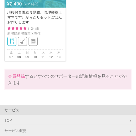
¥2,400
〜 /1時間
現役保育園給食勤務、管理栄養士
ママです♩からだリセットごはん
お作りします
(124回)
新潟県新潟市東区在住
金
土
日
月
火
水
木
07
08
09
10
11
12
13
会員登録
するとすべてのサポーターの詳細情報を見ることがで
きます
サービス
TOP
サービス概要