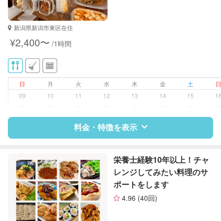
新潟県新潟市東区在住
¥2,400〜
/1時間
日
月
火
水
木
金
土
09
10
11
12
13
14
15
1
ー
ー
ー
ー
ー
ー
ー
料金・特徴を表示
特徴
料金
レビュー
栄養士経験10年以上！チャ
レンジしてみたい料理のサ
ポートをします
サポートの特徴
4.96
(40回)
資格
管理栄養士
栄養士