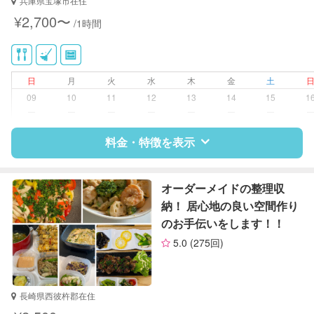
兵庫県宝塚市在住
家庭料理
¥2,700〜
/1時間
作り置き料理
日
月
火
水
木
金
土
09
10
11
12
13
14
15
1
ー
ー
ー
ー
ー
ー
ー
料金・特徴を表示
特徴
料金
レビュー
オーダーメイドの整理収
納！ 居心地の良い空間作り
のお手伝いをします！！
サポートの特徴
5.0
(275回)
資格
クリンネスト1級
整理収納アドバイザー1級
長崎県西彼杵郡在住
対応可能/特徴
掃除（洗面所、お風呂場、お手洗