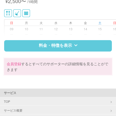
¥2,500〜
/1時間
い、キッチン、寝室、リビング、子
供部屋）
洗濯
クリーニングの受け渡し/引き取り
日
月
火
水
木
金
土
ゴミの分別/ゴミ出し
09
10
11
12
13
14
15
1
近隣買い物
ー
ー
ー
ー
ー
ー
ー
家庭料理
作り置き料理
料金・特徴を表示
早朝対応
夜間対応
庭の手入れ/植木の水やり
特徴
料金
レビュー
会員登録
するとすべてのサポーターの詳細情報を見ることがで
片付け/整理整頓
きます
サポートの特徴
資格
企業型割引対象(旧内閣府補助対象)
サービス
自治体届出済ベビーシッター
整理収納アドバイザー1級
TOP
クリンネスト1級
サービス概要