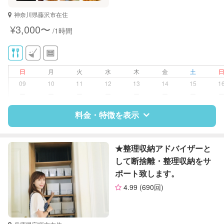
神奈川県藤沢市在住
対応可能/特徴
家庭料理
¥3,000〜
/1時間
作り置き料理
早朝対応
日
月
火
水
木
金
土
09
10
11
12
13
14
15
1
ー
ー
ー
ー
ー
ー
ー
料金・特徴を表示
特徴
料金
レビュー
★整理収納アドバイザーと
して断捨離・整理収納をサ
ポート致します。
サポートの特徴
4.99
(690回)
資格
栄養士
対応可能/特徴
近隣買い物