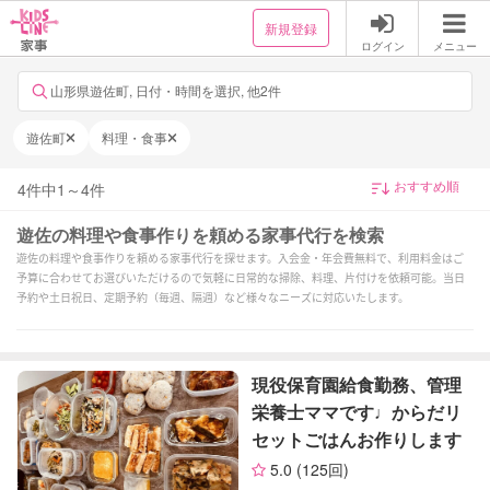
新規登録
ログイン
メニュー
山形県遊佐町, 日付・時間を選択, 他2件
遊佐町
料理・食事
4
件中
1
～
4
件
遊佐の料理や食事作りを頼める家事代行を検索
遊佐の料理や食事作りを頼める家事代行を探せます。入会金・年会費無料で、利用料金はご
予算に合わせてお選びいただけるので気軽に日常的な掃除、料理、片付けを依頼可能。当日
予約や土日祝日、定期予約（毎週、隔週）など様々なニーズに対応いたします。
現役保育園給食勤務、管理
栄養士ママです♩からだリ
セットごはんお作りします
5.0
(125回)