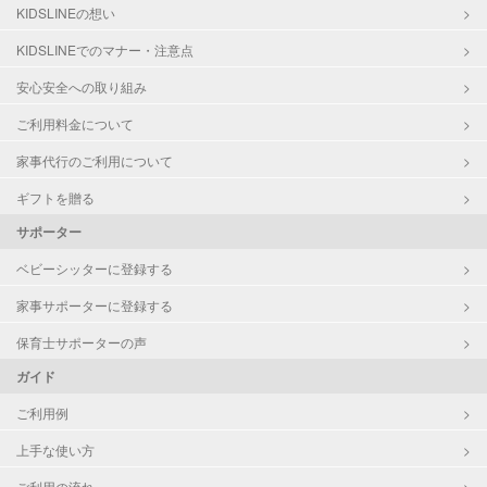
対応可能/特徴
掃除（洗面所、お風呂場、お手洗
KIDSLINEの想い
い、キッチン、寝室、リビング、子
KIDSLINEでのマナー・注意点
供部屋）
洗濯
安心安全への取り組み
家庭料理
ご利用料金について
作り置き料理
早朝対応
家事代行のご利用について
夜間対応
片付け/整理整頓
ギフトを贈る
サポーター
ベビーシッターに登録する
家事サポーターに登録する
保育士サポーターの声
ガイド
ご利用例
上手な使い方
ご利用の流れ