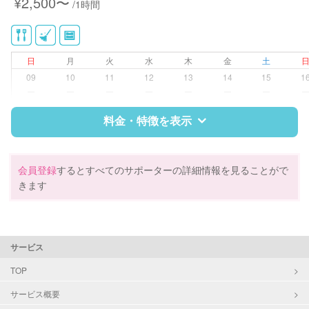
¥2,500〜
/1時間
い、キッチン、寝室、リビング、子
供部屋）
洗濯
クリーニングの受け渡し/引き取り
日
月
火
水
木
金
土
ゴミの分別/ゴミ出し
09
10
11
12
13
14
15
1
近隣買い物
ー
ー
ー
ー
ー
ー
ー
家庭料理
作り置き料理
料金・特徴を表示
早朝対応
夜間対応
庭の手入れ/植木の水やり
特徴
料金
レビュー
会員登録
するとすべてのサポーターの詳細情報を見ることがで
片付け/整理整頓
きます
サポートの特徴
資格
企業型割引対象(旧内閣府補助対象)
サービス
自治体届出済ベビーシッター
整理収納アドバイザー1級
TOP
クリンネスト1級
サービス概要