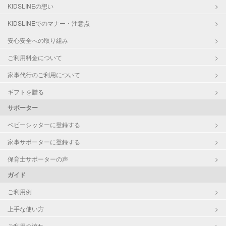
対応可能/特徴
掃除（洗面所、お風呂場、お手洗
KIDSLINEの想い
い、キッチン、寝室、リビング、子
KIDSLINEでのマナー・注意点
供部屋）
洗濯
安心安全への取り組み
家庭料理
ご利用料金について
作り置き料理
早朝対応
家事代行のご利用について
夜間対応
片付け/整理整頓
ギフトを贈る
サポーター
ベビーシッターに登録する
家事サポーターに登録する
保育士サポーターの声
ガイド
ご利用例
上手な使い方
ご利用の流れ