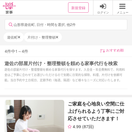
新規登録
ログイン
メニュー
山形県遊佐町, 日付・時間を選択, 他2件
遊佐町
片付け・整理整頓
4
件中
1
～
4
件
遊佐の部屋片付け・整理整頓を頼める家事代行を検索
遊佐の部屋片付け・整理整頓を頼める家事代行を探せます。入会金・年会費無料で、利用料
金はご予算に合わせてお選びいただけるので気軽に日常的な掃除、料理、片付けを依頼可
能。当日予約や土日祝日、定期予約（毎週、隔週）など様々なニーズに対応いたします。
ご家庭を心地良い空間に仕
上げられるよう丁寧にご対
応させていただきます！
4.99
(87回)