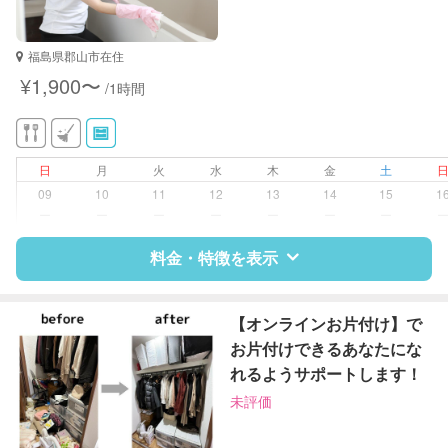
福島県郡山市在住
¥1,900〜
/1時間
日
月
火
水
木
金
土
09
10
11
12
13
14
15
1
ー
ー
ー
ー
ー
ー
ー
料金・特徴を表示
特徴
料金
レビュー
【オンラインお片付け】で
お片付けできるあなたにな
れるようサポートします！
サポートの特徴
未評価
資格
企業型割引対象(旧内閣府補助対象)
自治体届出済ベビーシッター