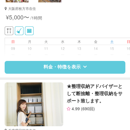
保育士
大阪府枚方市在住
幼稚園教諭
¥5,000〜
/1時間
対応可能/特徴
洗濯
クリーニングの受け渡し/引き取り
ゴミの分別/ゴミ出し
日
月
火
水
木
金
土
庭の手入れ/植木の水やり
09
10
11
12
13
14
15
1
片付け/整理整頓
ー
ー
ー
ー
ー
ー
ー
料金・特徴を表示
特徴
料金
レビュー
★整理収納アドバイザーと
して断捨離・整理収納をサ
ポート致します。
サポートの特徴
4.99
(690回)
資格
なし
対応可能/特徴
掃除（洗面所、お風呂場、お手洗