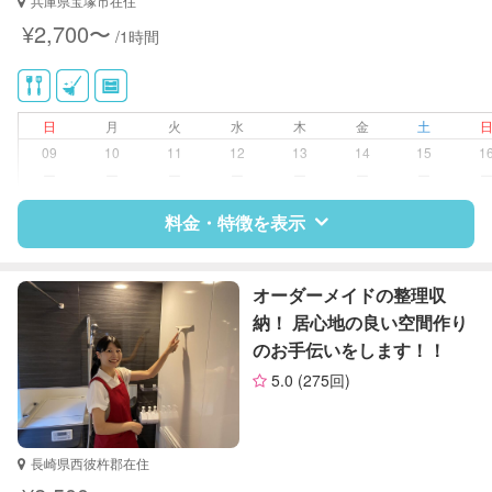
兵庫県宝塚市在住
い、キッチン、寝室、リビング、子
¥2,700〜
/1時間
供部屋）
洗濯
クリーニングの受け渡し/引き取り
ゴミの分別/ゴミ出し
日
月
火
水
木
金
土
近隣買い物
09
10
11
12
13
14
15
1
庭の手入れ/植木の水やり
ー
ー
ー
ー
ー
ー
ー
片付け/整理整頓
料金・特徴を表示
特徴
料金
レビュー
オーダーメイドの整理収
納！ 居心地の良い空間作り
のお手伝いをします！！
サポートの特徴
5.0
(275回)
資格
クリンネスト1級
整理収納アドバイザー1級
長崎県西彼杵郡在住
対応可能/特徴
掃除（洗面所、お風呂場、お手洗