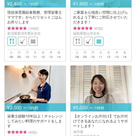
¥2,400
¥1,900
〜 /1時間
〜 /1時間
現役保育園給食勤務、管理栄養士
ご家庭を心地良い空間に仕上げら
ママです♩からだリセットごはん
れるよう丁寧にご対応させていた
お作りします
だきます！
(124回)
(87回)
新潟県新潟市東区在住
福島県郡山市在住
土
日
月
火
水
木
金
土
日
月
火
水
木
金
08
09
10
11
12
13
14
08
09
10
11
12
13
14
¥3,000
¥5,000
〜 /1時間
〜 /1時間
栄養士経験10年以上！チャレンジ
【オンラインお片付け】でお片付
してみたい料理のサポートをしま
けできるあなたになれるようサポ
す
ートします！
未評価
(40回)