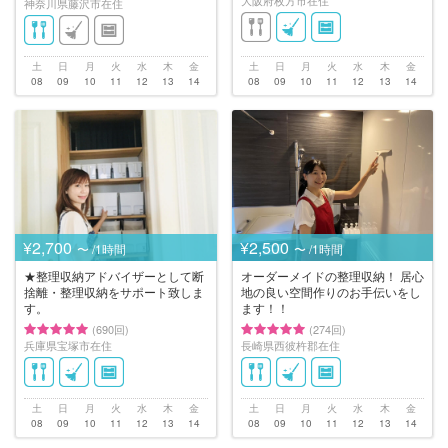
大阪府枚方市在住
神奈川県藤沢市在住
土
日
月
火
水
木
金
土
日
月
火
水
木
金
08
09
10
11
12
13
14
08
09
10
11
12
13
14
¥2,700
¥2,500
〜 /1時間
〜 /1時間
★整理収納アドバイザーとして断
オーダーメイドの整理収納！ 居心
捨離・整理収納をサポート致しま
地の良い空間作りのお手伝いをし
す。
ます！！
(690回)
(274回)
兵庫県宝塚市在住
長崎県西彼杵郡在住
土
日
月
火
水
木
金
土
日
月
火
水
木
金
08
09
10
11
12
13
14
08
09
10
11
12
13
14