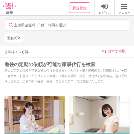
新規登録
ログイン
メニュー
山形県遊佐町, 日付・時間を選択
遊佐町
6
件中
1
～
6
件
遊佐の定期の依頼が可能な家事代行を検索
遊佐の定期の依頼が可能な家事代行を探せます。入会金・年会費無料で、利用料金はご予算
に合わせてお選びいただけるので気軽に日常的な掃除、料理、片付けを依頼可能。当日予約
や土日祝日、定期予約（毎週、隔週）など様々なニーズに対応いたします。