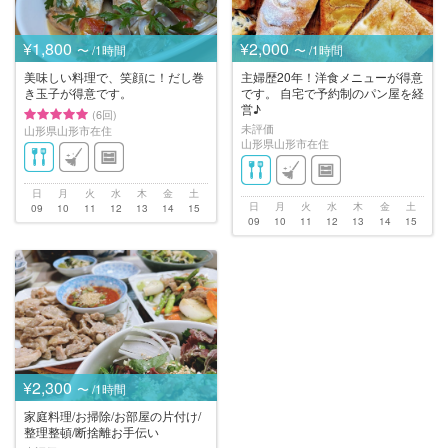
¥1,800
¥2,000
〜 /1時間
〜 /1時間
美味しい料理で、笑顔に！だし巻
主婦歴20年！洋食メニューが得意
き玉子が得意です。
です。 自宅で予約制のパン屋を経
営♪
(6回)
未評価
山形県山形市在住
山形県山形市在住
日
月
火
水
木
金
土
日
月
火
水
木
金
土
09
10
11
12
13
14
15
09
10
11
12
13
14
15
¥2,300
〜 /1時間
家庭料理/お掃除/お部屋の片付け/
整理整頓/断捨離お手伝い