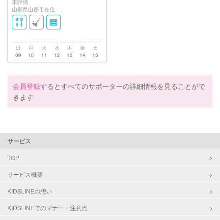
未評価
山形県山形市在住
日
月
火
水
木
金
土
09
10
11
12
13
14
15
会員登録
するとすべてのサポーターの詳細情報を見ることがで
きます
サービス
TOP
サービス概要
KIDSLINEの想い
KIDSLINEでのマナー・注意点