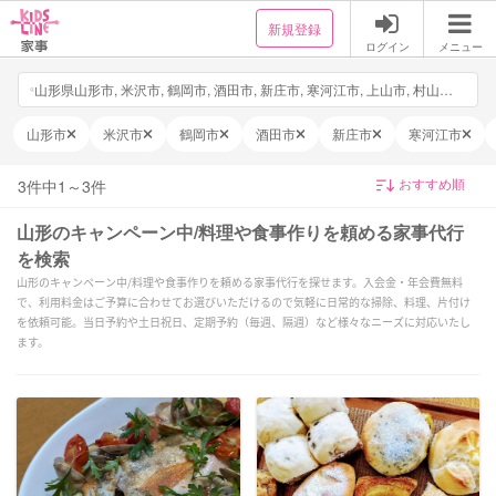
新規登録
ログイン
メニュー
山形県山形市, 米沢市, 鶴岡市, 酒田市, 新庄市, 寒河江市, 上山市, 村山市, 長井市, 天童市, 東根市, 尾花沢市, 南陽市, 山辺町, 中山町, 河北町, 西川町, 朝日町, 大江町, 大石田町, 金山町, 最上町, 舟形町, 真室川町, 大蔵村, 鮭川村, 戸沢村, 高畠町, 川西町, 小国町, 白鷹町, 飯豊町, 三川町, 庄内町, 遊佐町, 日付・時間を選択, 他3件
山形市
米沢市
鶴岡市
酒田市
新庄市
寒河江市
3
件中
1
～
3
件
山形のキャンペーン中/料理や食事作りを頼める家事代行
を検索
山形のキャンペーン中/料理や食事作りを頼める家事代行を探せます。入会金・年会費無料
で、利用料金はご予算に合わせてお選びいただけるので気軽に日常的な掃除、料理、片付け
を依頼可能。当日予約や土日祝日、定期予約（毎週、隔週）など様々なニーズに対応いたし
ます。